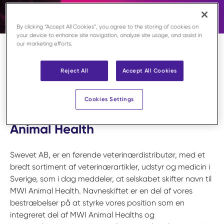
By clicking “Accept All Cookies”, you agree to the storing of cookies on
your device to enhance site navigation, analyze site usage, and assist in
our marketing efforts.
Home
/
Stay updated
/
Nyhedsfeed
/
Indefra MWI Animal Health
/
Swevet AB skifter navn til MWI Animal Health
Reject All
Accept All Cookies
Sjöbo, 240829 – Pressemeddelelse
Cookies Settings
Swevet AB skifter navn til MWI
Animal Health
Swevet AB, er en førende veterinærdistributør, med et
bredt sortiment af veterinærartikler, udstyr og medicin i
Sverige, som i dag meddeler, at selskabet skifter navn til
MWI Animal Health. Navneskiftet er en del af vores
bestræbelser på at styrke vores position som en
integreret del af MWI Animal Healths og