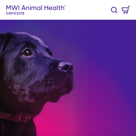
Skip to main content
Cart
Search
0 Items
List of 2 items, skip list?