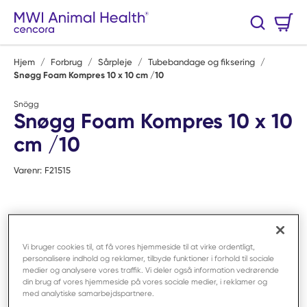
Spring til hovedindhold
Varekurv
Søg
0 Varer
Hjem
/
Forbrug
/
Sårpleje
/
Tubebandage og fiksering
/
Snøgg Foam Kompres 10 x 10 cm /10
Snögg
Snøgg Foam Kompres 10 x 10
cm /10
Varenr:
F21515
Vi bruger cookies til, at få vores hjemmeside til at virke ordentligt,
personalisere indhold og reklamer, tilbyde funktioner i forhold til sociale
medier og analysere vores traffik. Vi deler også information vedrørende
din brug af vores hjemmeside på vores sociale medier, i reklamer og
med analytiske samarbejdspartnere.