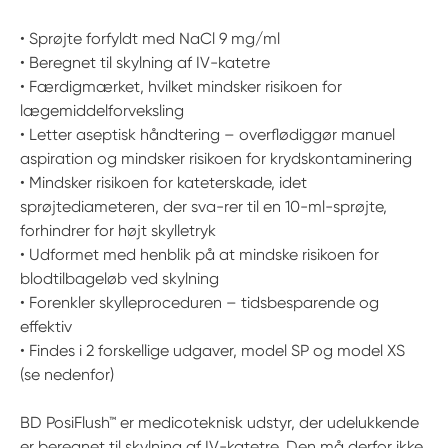
• Sprøjte forfyldt med NaCl 9 mg/ml
• Beregnet til skylning af IV-katetre
• Færdigmærket, hvilket mindsker risikoen for
lægemiddelforveksling
• Letter aseptisk håndtering – overflødiggør manuel
aspiration og mindsker risikoen for krydskontaminering
• Mindsker risikoen for kateterskade, idet
sprøjtediameteren, der sva-rer til en 10-ml-sprøjte,
forhindrer for højt skylletryk
• Udformet med henblik på at mindske risikoen for
blodtilbageløb ved skylning
• Forenkler skylleproceduren – tidsbesparende og
effektiv
• Findes i 2 forskellige udgaver, model SP og model XS
(se nedenfor)
BD PosiFlush™ er medicoteknisk udstyr, der udelukkende
er beregnet til skylning af IV-katetre. Den må derfor ikke