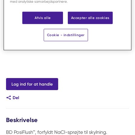
med analytiske samarbejdspartnere.
Afvis alle
Accepter alle cookies
Cookie - indstillinger
Log ind for at handle
Del
Beskrivelse
BD PosiFlush™, forfyldt NaCl-sprøjte til skylning.