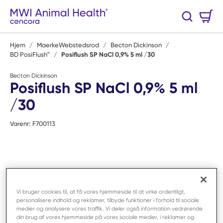
Spring til hovedindhold
Varekurv
Søg
0 Varer
Hjem
/
MaerkeWebstedsrod
/
Becton Dickinson
/
BD PosiFlush™
/
Posiflush SP NaCl 0,9% 5 ml /30
Becton Dickinson
Posiflush SP NaCl 0,9% 5 ml
/30
Varenr:
F700113
Vi bruger cookies til, at få vores hjemmeside til at virke ordentligt,
personalisere indhold og reklamer, tilbyde funktioner i forhold til sociale
medier og analysere vores traffik. Vi deler også information vedrørende
din brug af vores hjemmeside på vores sociale medier, i reklamer og