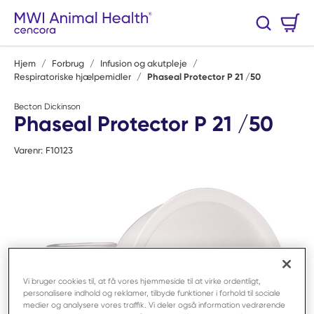
Spring til hovedindhold
Varekurv
Søg
0 Varer
Hjem
/
Forbrug
/
Infusion og akutpleje
/
Respiratoriske hjælpemidler
/
Phaseal Protector P 21 /50
Becton Dickinson
Phaseal Protector P 21 /50
Varenr:
F10123
Vi bruger cookies til, at få vores hjemmeside til at virke ordentligt,
personalisere indhold og reklamer, tilbyde funktioner i forhold til sociale
medier og analysere vores traffik. Vi deler også information vedrørende