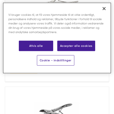
Vi bruger cookies til, at få vores hjemmeside til at virke ordentligt,
personalisere indhold og reklamer, tilbyde funktioner i forhold til sociale
medier og analysere vores traffik. Vi deler også information vedrørende
din brug af vores hjemmeside på vores sociale medier, i reklamer og
Sammenligne
med analytiske samarbejdspartnere.
Veterinary Instrumentation
Benskæretang Horsley 26 cm /stk
Afvis alle
Accepter alle cookies
Varenr:
F52197
Salgsenhed:
pr. stk
Cookie - indstillinger
Form:
Ret
Bestillingsvare