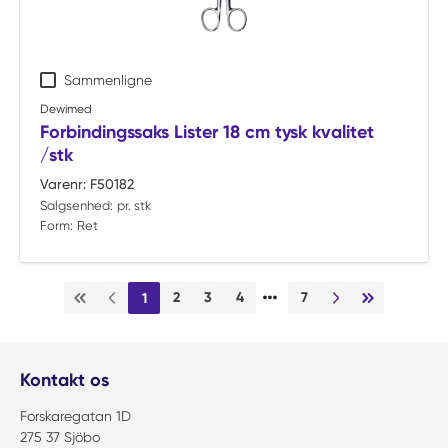
Sammenligne
Dewimed
Forbindingssaks Lister 18 cm tysk kvalitet
/stk
Varenr:
F50182
Salgsenhed:
pr. stk
Form:
Ret
…
2
3
4
7
1
Første side
Forrige side
Næste side
Sidste side
Kontakt os
Forskaregatan 1D
275 37 Sjöbo