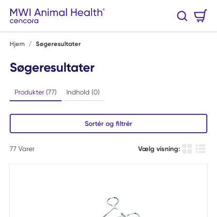
Spring til hovedindhold
Varekurv
Søg
0 Varer
Hjem
/
Søgeresultater
Søgeresultater
Produkter (77)
Indhold (0)
Sortér og filtrér
77
Varer
Vælg visning:
Produkt Gi
Produ