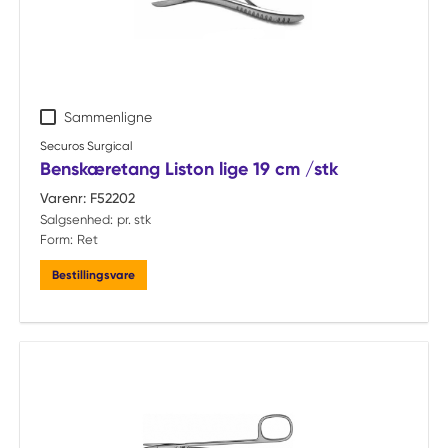
Sammenligne
Securos Surgical
Benskæretang Liston lige 19 cm /stk
Varenr:
F52202
Salgsenhed:
pr. stk
Form:
Ret
Bestillingsvare