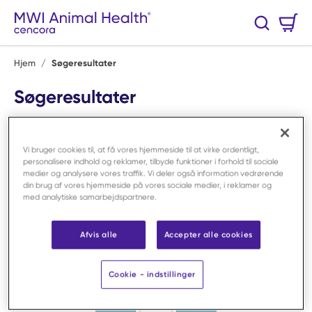
Spring til hovedindhold
Varekurv
Søg
0 Varer
Hjem
/
Søgeresultater
Søgeresultater
Produkter (1)
Indhold (0)
Vi bruger cookies til, at få vores hjemmeside til at virke ordentligt,
personalisere indhold og reklamer, tilbyde funktioner i forhold til sociale
medier og analysere vores traffik. Vi deler også information vedrørende
Sortér og filtrér
din brug af vores hjemmeside på vores sociale medier, i reklamer og
med analytiske samarbejdspartnere.
1
Vare
Vælg visning:
Produkt Gi
Produ
Afvis alle
Accepter alle cookies
Cookie - indstillinger