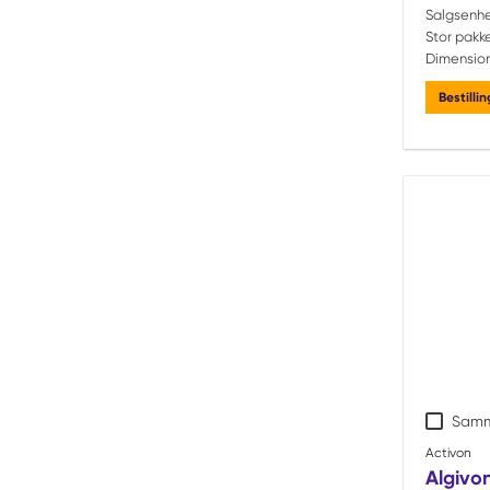
Salgsenh
Stor pakke
Dimension
Bestilli
Samm
Activon
Algivon