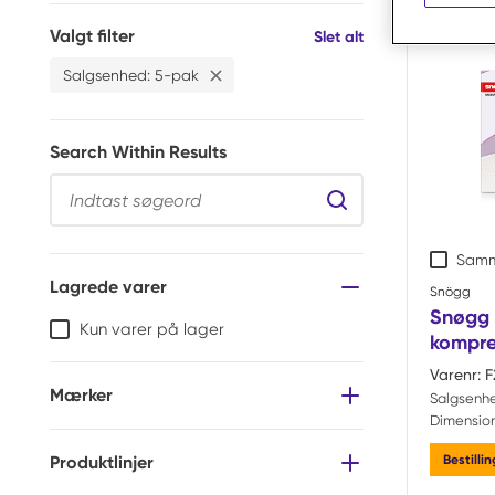
Valgt filter
Filtre
Slet alt
Salgsenhed
:
5-pak
Slet
Salgsenhed 5-pak Filter
Search Within Results
Search Within Resul
Samm
Lagrede varer
Snögg
Snøgg 
Kun varer på lager
kompre
Varenr:
F
Mærker
Salgsenh
Dimension
Bestilli
Produktlinjer