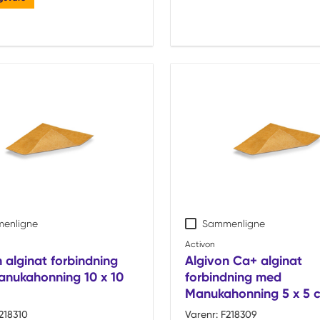
enligne
Sammenligne
Activon
 alginat forbindning
Algivon Ca+ alginat
nukahonning 10 x 10
forbindning med
Manukahonning 5 x 5 
218310
Varenr:
F218309