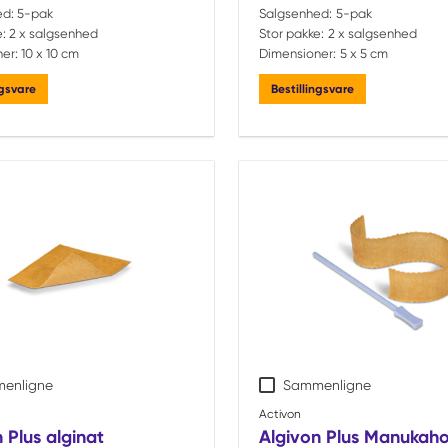
ed:
5-pak
Salgsenhed:
5-pak
:
2 x salgsenhed
Stor pakke:
2 x salgsenhed
er:
10 x 10 cm
Dimensioner:
5 x 5 cm
ngsvare
Bestillingsvare
enligne
Sammenligne
Activon
 Plus alginat
Algivon Plus Manukah