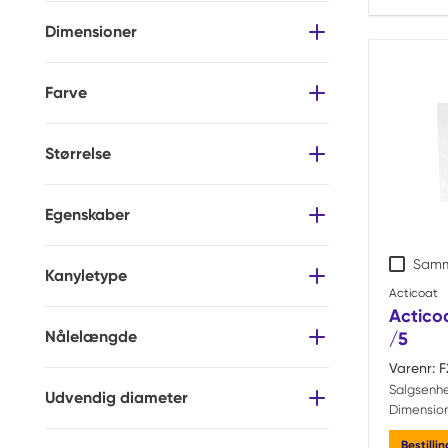
Dimensioner
Farve
Størrelse
Egenskaber
Samm
Kanyletype
Acticoat
Acticoa
Nålelængde
/5
Varenr:
F
Salgsenh
Udvendig diameter
Dimension
Bestilli