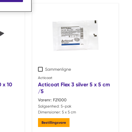
Sammenligne
Acticoat
0 x 10
Acticoat Flex 3 silver 5 x 5 cm
/5
Varenr:
F21000
Salgsenhed:
5-pak
Dimensioner:
5 x 5 cm
Bestillingsvare