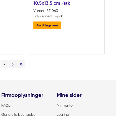
10,5x13,5 cm /stk
Varenr:
F21043
Salgsenhed:
5-pak
Bestillingsvare
7
Næste side
Sidste side
Firmaoplysninger
Mine sider
FAQs
Min konto
Generelle betingelser
Log ind