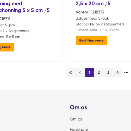
dning med
2,5 x 20 cm /5
honning 5 x 5 cm /5
Varenr:
F218313
Salgsenhed:
5-pak
218311
Stor pakke:
56 x salgsenhed
ed:
5-pak
Dimensioner:
2,5 x 20 cm
:
2 x salgsenhed
er:
5 x 5 cm
Bestillingsvare
ngsvare
…
2
3
4
1
Første side
Forrige side
Om os
Om os
Personale