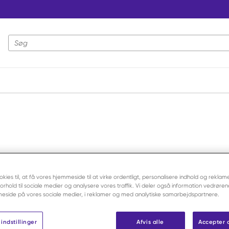
Webstedssøgning
okies til, at få vores hjemmeside til at virke ordentligt, personalisere indhold og reklame
 forhold til sociale medier og analysere vores traffik. Vi deler også information vedrøre
eside på vores sociale medier, i reklamer og med analytiske samarbejdspartnere.
indstillinger
Afvis alle
Accepter 