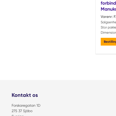
forbin
Manuka
Varenr:
F
Salgsenh
Stor pakke
Dimension
Bestilli
Kontakt os
Forskaregatan 1D
275 37 Sjöbo