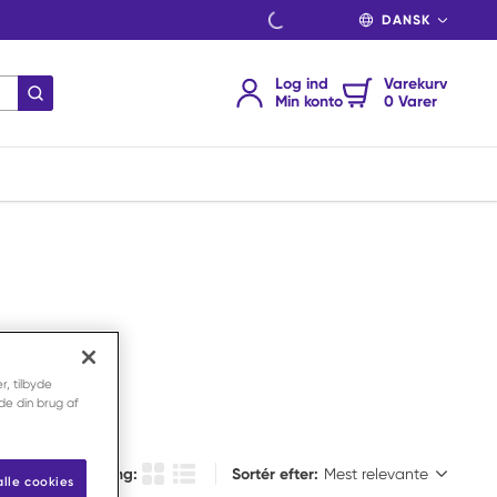
SPROG
Log ind
Varekurv
indsend søgning
Min konto
0 Varer
r, tilbyde
nde din brug af
Sortér efter:
Vælg visning:
Sortér efter:
alle cookies
Produkt Gittervisning
Produktlistevisning