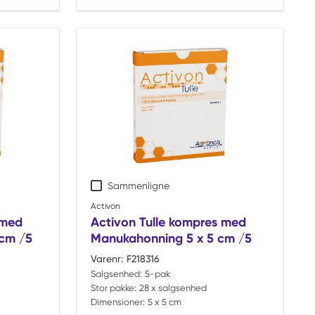
Sammenligne
Activon
 med
Activon Tulle kompres med
cm /5
Manukahonning 5 x 5 cm /5
Varenr:
F218316
Salgsenhed:
5-pak
Stor pakke:
28 x salgsenhed
Dimensioner:
5 x 5 cm