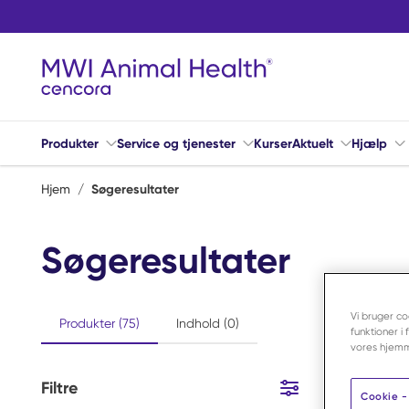
Spring til hovedindhold
Produkter
Service og tjenester
Kurser
Aktuelt
Hjælp
Hjem
/
Søgeresultater
Søgeresultater
Vi bruger co
Produkter (75)
Indhold (0)
funktioner i
vores hjemm
Filtre
75
Varer
Spring til resultater
Cookie - 