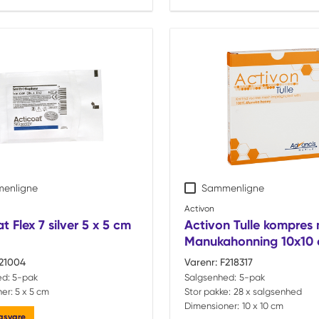
enligne
Sammenligne
Activon
t Flex 7 silver 5 x 5 cm
Activon Tulle kompres
Manukahonning 10x10 
21004
Varenr:
F218317
ed:
5-pak
Salgsenhed:
5-pak
er:
5 x 5 cm
Stor pakke:
28 x salgsenhed
Dimensioner:
10 x 10 cm
ngsvare