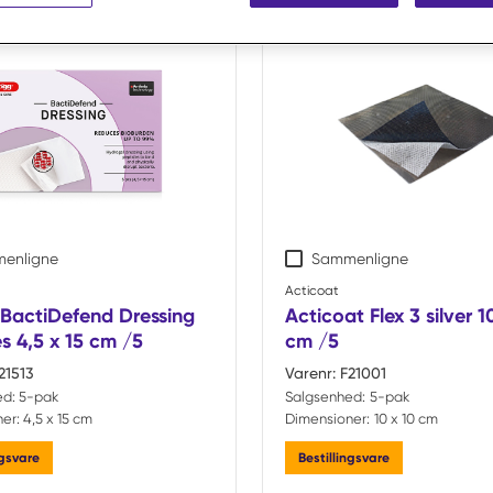
ts
enligne
Sammenligne
Acticoat
BactiDefend Dressing
Acticoat Flex 3 silver 1
s 4,5 x 15 cm /5
cm /5
21513
Varenr:
F21001
ed:
5-pak
Salgsenhed:
5-pak
er:
4,5 x 15 cm
Dimensioner:
10 x 10 cm
ngsvare
Bestillingsvare