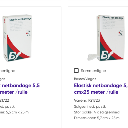
enligne
Sammenligne
gas
Bastos Viegas
sk netbandage 5,5
Elastisk netbandage 5,
meter /rulle
cmx25 meter /rulle
21722
Varenr:
F21723
ed:
pr. stk
Salgsenhed:
pr. stk
er:
5,5 cm x 25 m
Stor pakke:
4 x salgsenhed
Dimensioner:
5,7 cm x 25 m