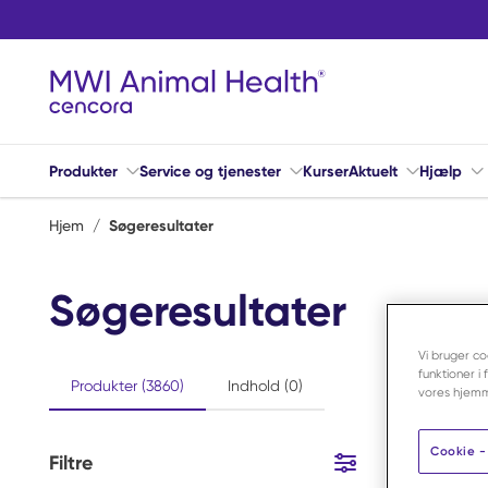
Spring til hovedindhold
Produkter
Service og tjenester
Kurser
Aktuelt
Hjælp
Hjem
/
Søgeresultater
Søgeresultater
Vi bruger co
funktioner i
Produkter (3860)
Indhold (0)
vores hjemm
Cookie - 
Filtre
3860
Varer
Spring til resultater