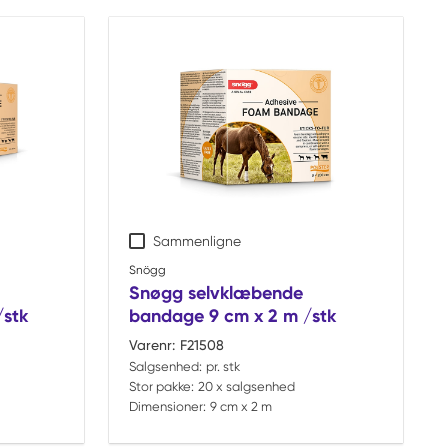
Sammenligne
Snögg
Snøgg selvklæbende
/stk
bandage 9 cm x 2 m /stk
Varenr:
F21508
Salgsenhed:
pr. stk
Stor pakke:
20 x salgsenhed
Dimensioner:
9 cm x 2 m