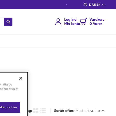
SPROG
Log ind
Varekurv
indsend søgning
Min konto
0 Varer
r, tilbyde
nde din brug af
alle cookies
Sortér efter:
Vælg visning:
Sortér efter:
Produkt Gittervisning
Produktlistevisning