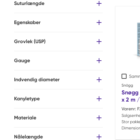
Suturlængde
Egenskaber
Grovlek (USP)
Gauge
Samm
Indvendig diameter
Snögg
Snøgg 
Kanyletype
x 2 m /
Varenr:
F
Salgsenh
Materiale
Stor pakke
Dimension
Nålelængde