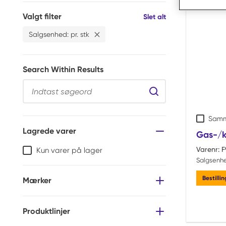
Valgt filter
Filtre
Slet alt
Salgsenhed
:
pr. stk
Slet
Salgsenhed pr. stk Filter
Search Within Results
Search Within Resul
Samm
Lagrede varer
Gas-/ku
Varenr:
F
Kun varer på lager
Salgsenh
Bestilli
Mærker
Produktlinjer