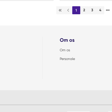
…
2
3
4
1
Første side
Forrige side
Om os
Om os
Personale