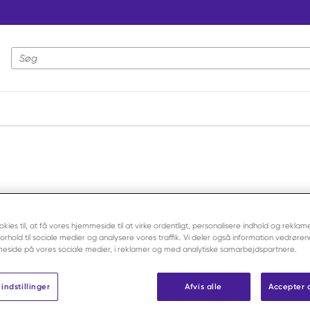
Webstedssøgning
okies til, at få vores hjemmeside til at virke ordentligt, personalisere indhold og reklame
 forhold til sociale medier og analysere vores traffik. Vi deler også information vedrøre
eside på vores sociale medier, i reklamer og med analytiske samarbejdspartnere.
indstillinger
Afvis alle
Accepter 