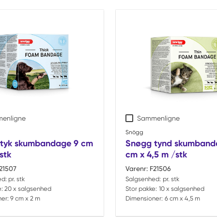
enligne
Sammenligne
Snögg
tyk skumbandage 9 cm
Snøgg tynd skumband
stk
cm x 4,5 m /stk
21507
Varenr:
F21506
ed:
pr. stk
Salgsenhed:
pr. stk
:
20 x salgsenhed
Stor pakke:
10 x salgsenhed
er:
9 cm x 2 m
Dimensioner:
6 cm x 4,5 m