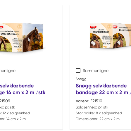
enligne
Sammenligne
Snögg
selvklæbende
Snøgg selvklæbende
e 14 cm x 2 m /stk
bandage 22 cm x 2 m 
21509
Varenr:
F21510
ed:
pr. stk
Salgsenhed:
pr. stk
:
12 x salgsenhed
Stor pakke:
8 x salgsenhed
er:
14 cm x 2 m
Dimensioner:
22 cm x 2 m