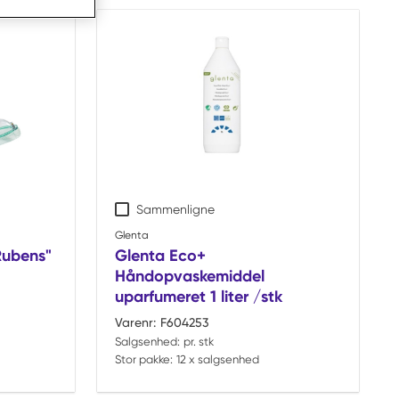
Sammenligne
Glenta
Rubens"
Glenta Eco+
Håndopvaskemiddel
uparfumeret 1 liter /stk
Varenr:
F604253
Salgsenhed:
pr. stk
Stor pakke:
12 x salgsenhed