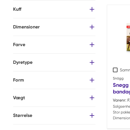
Kuff
Dimensioner
Farve
Dyretype
Samm
Snögg
Form
Snøgg 
bandag
Vægt
Varenr:
F
Salgsenh
Stor pakke
Størrelse
Dimension