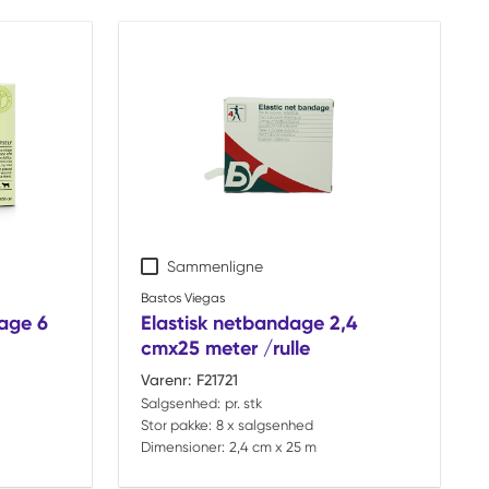
Sammenligne
Bastos Viegas
age 6
Elastisk netbandage 2,4
cmx25 meter /rulle
Varenr:
F21721
Salgsenhed:
pr. stk
Stor pakke:
8 x salgsenhed
Dimensioner:
2,4 cm x 25 m