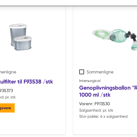
ts
enligne
Sammenligne
lfilter til F93538 /stk
Intersurgical
Genoplivningsballon "
935373
1000 ml /stk
ed:
pr. stk
Varenr:
F913530
ngsvare
Salgsenhed:
pr. stk
Stor pakke:
6 x salgsenhed