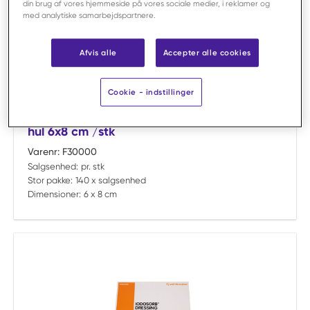
din brug af vores hjemmeside på vores sociale medier, i reklamer og
med analytiske samarbejdspartnere.
Afvis alle
Accepter alle cookies
Sammenligne
Cookie - indstillinger
Mölnlycke
Barrier hulstykke 50x60 cm uden klæb med
hul 6x8 cm /stk
Varenr:
F30000
Salgsenhed:
pr. stk
Stor pakke:
140 x salgsenhed
Dimensioner:
6 x 8 cm