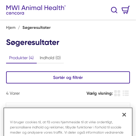
Spring til hovedindhold
Varekurv
Søg
0 Varer
Hjem
/
Søgeresultater
Søgeresultater
Produkter (4)
Indhold (0)
Sortér og filtrér
4
Varer
Vælg visning:
Produkt Gi
Produ
Vi bruger cookies til, at få vores hjemmeside til at virke ordentligt,
personalisere indhold og reklamer, tilbyde funktioner i forhold til sociale
medier og analysere vores traffik. Vi deler også information vedrørende