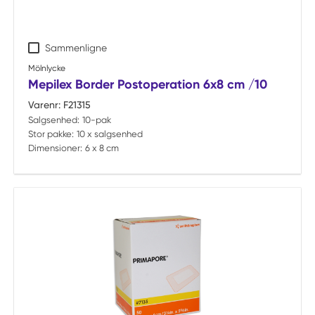
Sammenligne
Mölnlycke
Mepilex Border Postoperation 6x8 cm /10
Varenr:
F21315
Salgsenhed:
10-pak
Stor pakke:
10 x salgsenhed
Dimensioner:
6 x 8 cm