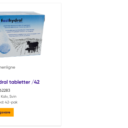
ts
enligne
ral tabletter /42
62283
Kalv, Svin
ed:
42-pak
ngsvare