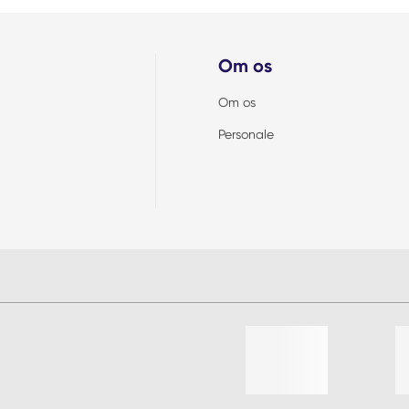
Om os
Om os
Personale
Liste af 4 emner, spring liste o