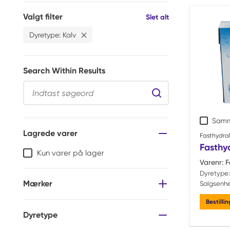
Valgt filter
Filtre
Slet alt
Dyretype
:
Kalv
Slet
Dyretype Kalv Filter
Search Within Results
Search Within Resul
Samm
Lagrede varer
Fasthydral
Fasthyd
Kun varer på lager
Varenr:
F
Dyretype:
Mærker
Salgsenh
Bestilli
Dyretype