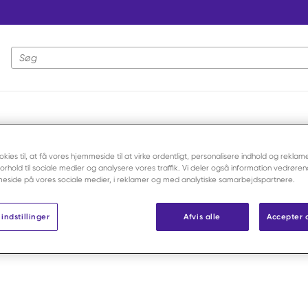
Webstedssøgning
okies til, at få vores hjemmeside til at virke ordentligt, personalisere indhold og reklame
 forhold til sociale medier og analysere vores traffik. Vi deler også information vedrøre
eside på vores sociale medier, i reklamer og med analytiske samarbejdspartnere.
indstillinger
Afvis alle
Accepter 