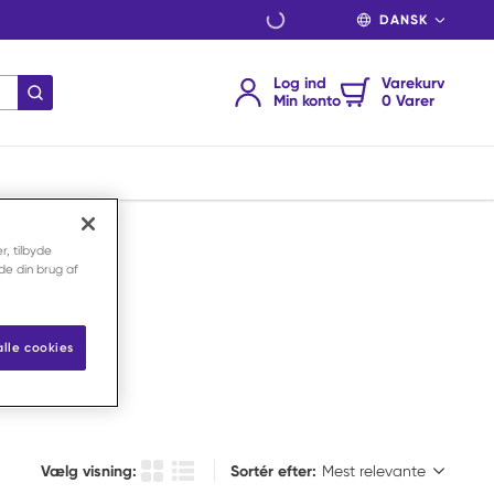
SPROG
Log ind
Varekurv
indsend søgning
Min konto
0 Varer
r, tilbyde
nde din brug af
alle cookies
Sortér efter:
Vælg visning:
Sortér efter:
Produkt Gittervisning
Produktlistevisning