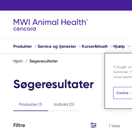
Spring til hovedindhold
Produkter
Service og tjenester
Kurser
Aktuelt
Hjælp
Hjem
/
Søgeresultater
Vi bruger co
funktioner i
vores hjemm
Søgeresultater
Cookie - 
Produkter (1)
Indhold (0)
Filtre
1
Vare
Spring til resultater