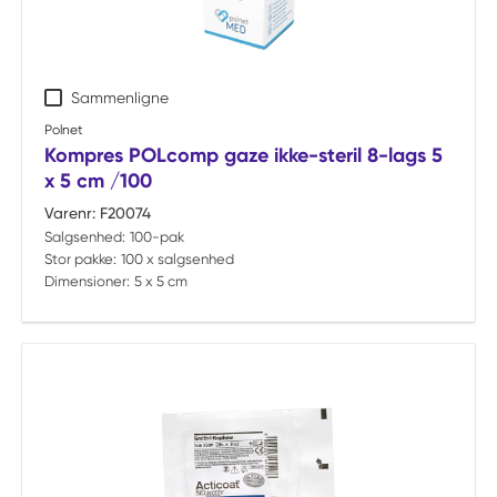
Sammenligne
Polnet
Kompres POLcomp gaze ikke-steril 8-lags 5
x 5 cm /100
Varenr:
F20074
Salgsenhed:
100-pak
Stor pakke:
100 x salgsenhed
Dimensioner:
5 x 5 cm