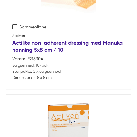
Sammenligne
Activon
Actilite non-adherent dressing med Manuka
honning 5x5 cm / 10
Varenr:
F218304
Salgsenhed:
10-pak
Stor pakke:
2 x salgsenhed
Dimensioner:
5 x 5 cm