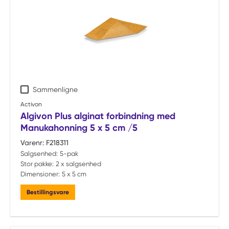
Sammenligne
Activon
Algivon Plus alginat forbindning med
Manukahonning 5 x 5 cm /5
Varenr:
F218311
Salgsenhed:
5-pak
Stor pakke:
2 x salgsenhed
Dimensioner:
5 x 5 cm
Bestillingsvare