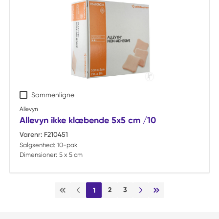
Sammenligne
Allevyn
Allevyn ikke klæbende 5x5 cm /10
Varenr:
F210451
Salgsenhed:
10-pak
Dimensioner:
5 x 5 cm
2
3
1
Første side
Forrige side
Næste side
Sidste side