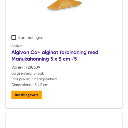
Sammenligne
Activon
Algivon Ca+ alginat forbindning med
Manukahonning 5 x 5 cm /5
Varenr:
F218309
Salgsenhed:
5-pak
Stor pakke:
2 x salgsenhed
Dimensioner:
5 x 5 cm
Bestillingsvare