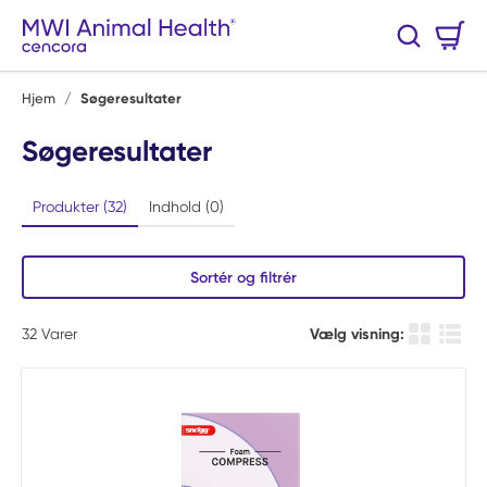
Spring til hovedindhold
Varekurv
Søg
0 Varer
Hjem
/
Søgeresultater
Søgeresultater
Produkter (32)
Indhold (0)
Sortér og filtrér
32
Varer
Vælg visning:
Produkt Gi
Produ