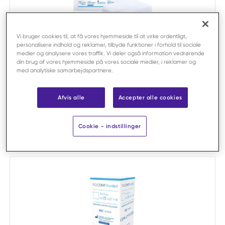
Vi bruger cookies til, at få vores hjemmeside til at virke ordentligt,
Sammenligne
personalisere indhold og reklamer, tilbyde funktioner i forhold til sociale
medier og analysere vores traffik. Vi deler også information vedrørende
Polnet
din brug af vores hjemmeside på vores sociale medier, i reklamer og
Kompres gaze steril 8-lags 5 x 5 cm 3/pk
med analytiske samarbejdspartnere.
(100 pk) /300
Varenr:
F20077
Afvis alle
Accepter alle cookies
Salgsenhed:
300-pak
Stor pakke:
10 x salgsenhed
Cookie - indstillinger
Dimensioner:
5 x 5 cm