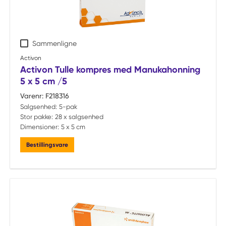
Sammenligne
Activon
Activon Tulle kompres med Manukahonning
5 x 5 cm /5
Varenr:
F218316
Salgsenhed:
5-pak
Stor pakke:
28 x salgsenhed
Dimensioner:
5 x 5 cm
Bestillingsvare