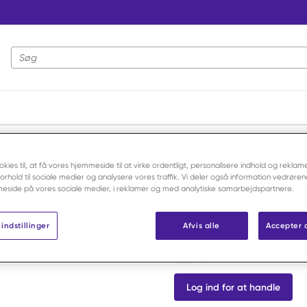
Webstedssøgning
 og tilbehør
/
Bair Hugger undertæppe model 152x81 cm /10
okies til, at få vores hjemmeside til at virke ordentligt, personalisere indhold og reklame
 forhold til sociale medier og analysere vores traffik. Vi deler også information vedrøre
3M
eside på vores sociale medier, i reklamer og med analytiske samarbejdspartnere.
Bair Hugge
152x81 cm /
indstillinger
Afvis alle
Accepter 
Varenr:
F97411
Log ind for at handle