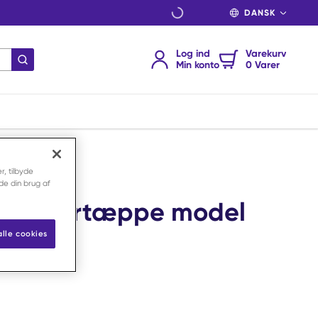
SPROG
Log ind
Varekurv
indsend søgning
Min konto
0 Varer
r, tilbyde
nde din brug af
r undertæppe model
10
alle cookies