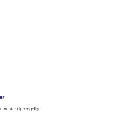
er
kumenter tilgængelige.