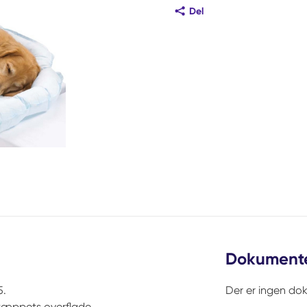
Del
Dokument
5.
Der er ingen do
tæppets overflade