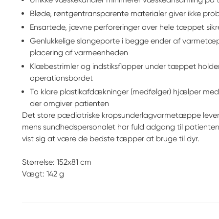
Bløde, røntgentransparente materialer giver ikke pr
Ensartede, jævne perforeringer over hele tæppet sik
Genlukkelige slangeporte i begge ender af varmetæp
placering af varmeenheden
Klæbestrimler og indstiksflapper under tæppet holder
operationsbordet
To klare plastikafdækninger (medfølger) hjælper med
der omgiver patienten
Det store pædiatriske kropsunderlagvarmetæppe lever
mens sundhedspersonalet har fuld adgang til patient
vist sig at være de bedste tæpper at bruge til dyr.
Størrelse: 152x81 cm
Vægt: 142 g