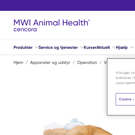
Spring til hovedindhold
Produkter
Service og tjenester
Kurser
Aktuelt
Hjælp
Hjem
/
Apparater og udstyr
/
Operation
/
Varmeapparater
Vi bruger co
funktioner i
vores hjemm
Cookie - 