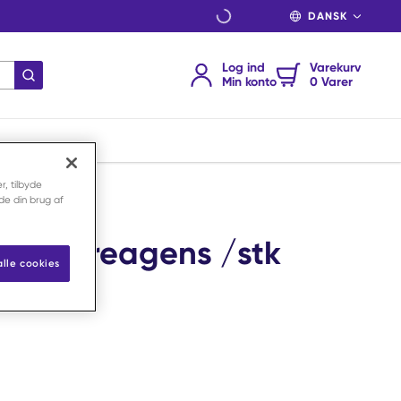
SPROG
Log ind
Varekurv
indsend søgning
Min konto
0 Varer
r, tilbyde
nde din brug af
-Ketonreagens /stk
alle cookies