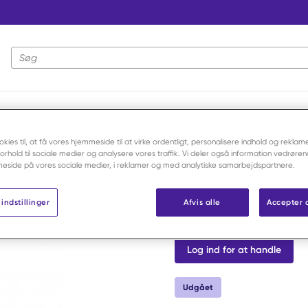
Webstedssøgning
reagens /stk
okies til, at få vores hjemmeside til at virke ordentligt, personalisere indhold og reklame
 forhold til sociale medier og analysere vores traffik. Vi deler også information vedrøre
eside på vores sociale medier, i reklamer og med analytiske samarbejdspartnere.
Acetontest
indstillinger
Afvis alle
Accepter 
Varenr:
F70500
Log ind for at handle
Udgået