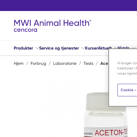
Spring til hovedindhold
Produkter
Service og tjenester
Kurser
Aktuelt
Hjælp
Hjem
/
Forbrug
/
Laboratorie
/
Tests
/
Acetontest-Keton
Vi bruger co
funktioner i
vores hjemm
Cookie - 