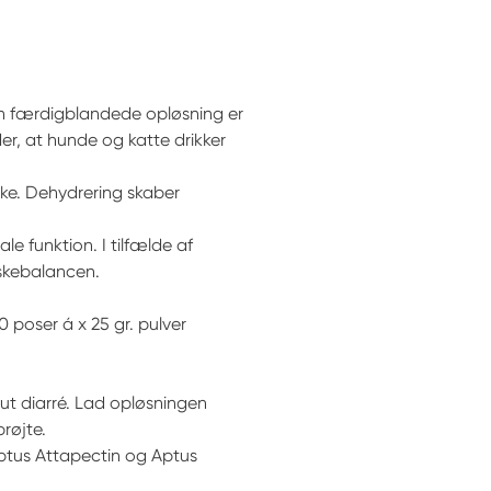
en færdigblandede opløsning er
er, at hunde og katte drikker
ske. Dehydrering skaber
e funktion. I tilfælde af
skebalancen.
 poser á x 25 gr. pulver
ut diarré. Lad opløsningen
prøjte.
Aptus Attapectin og Aptus