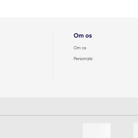
Om os
Om os
Personale
Liste af 4 emner, spring liste o