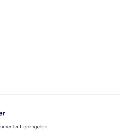
er
kumenter tilgængelige.