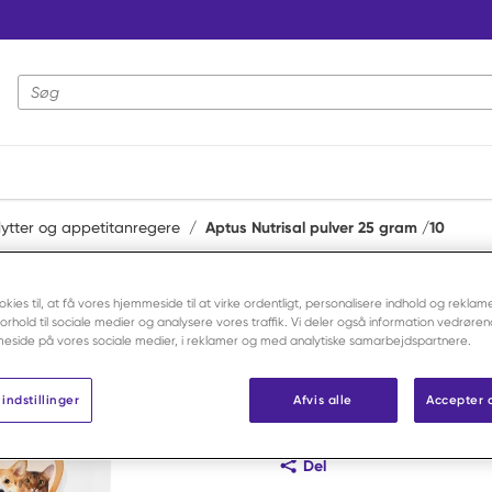
Webstedssøgning
olytter og appetitanregere
/
Aptus Nutrisal pulver 25 gram /10
Aptus
okies til, at få vores hjemmeside til at virke ordentligt, personalisere indhold og reklame
Aptus Nutri
 forhold til sociale medier og analysere vores traffik. Vi deler også information vedrøre
eside på vores sociale medier, i reklamer og med analytiske samarbejdspartnere.
Varenr:
F63045
indstillinger
Afvis alle
Accepter 
Log ind for at handle
Del