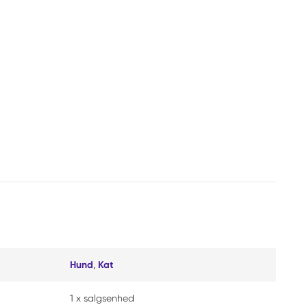
Hund
,
Kat
1 x salgsenhed