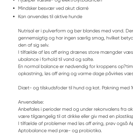
Mindsker besvær ved akut diarré
Kan anvendes til aktive hunde
Nutrisal er i pulverform og bør blandes med vand. D
gennemsigtig og har ingen særlig smag, hvilket betyd
den af sig selv.
I tilfælde af løs aff øring drænes store mængder væ
ubalance i forhold til vand og salte.
En normal balance er nødvendig for kroppens op?timal
opkastning, løs aff øring og varme dage påvirkes væ
Diæt- og tilskudsfoder til hund og kat. Pakning med 10
Anvendelse:
Anbefales i perioder med og under rekonvalens fra ak
være tilgængelig til at drikke eller giv med en plastiks
I tilfælde af problemer med løs aff øring, prøv også 
Aptobalance med præ- og probiotika.