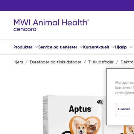
Spring til hovedindhold
Produkter
Service og tjenester
Kurser
Aktuelt
Hjælp
Hjem
/
Dyrefoder og tilskudsfoder
/
Tilskudsfoder
/
Elektr
Vi bruger co
funktioner i
vores hjemm
Cookie - 