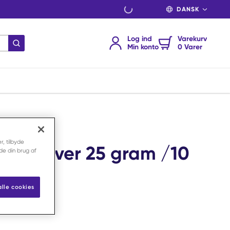
SPROG
Log ind
Varekurv
indsend søgning
Min konto
0 Varer
r, tilbyde
sal pulver 25 gram /10
nde din brug af
alle cookies