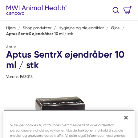
Spring til hovedindhold
Varekurv
Søg
0 Varer
Hjem
/
Shop produkter
/
Hygiejne og plejeartiklar
/
Øjne
/
Aptus SentrX øjendråber 10 ml / stk
Aptus
Aptus SentrX øjendråber 10
ml / stk
Varenr:
F63013
Vi bruger cookies til, at få vores hjemmeside til at virke ordentligt,
personalisere indhold og reklamer, tilbyde funktioner i forhold til sociale
medier og analysere vores traffik. Vi deler også information vedrørende