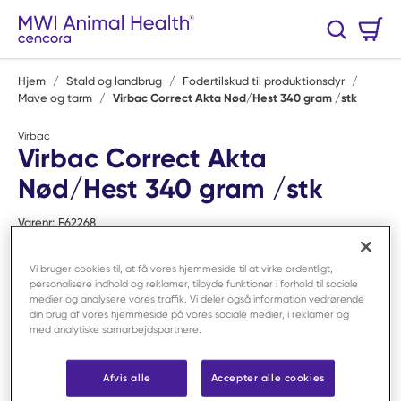
Spring til hovedindhold
Varekurv
Søg
0 Varer
Hjem
/
Stald og landbrug
/
Fodertilskud til produktionsdyr
/
Mave og tarm
/
Virbac Correct Akta Nød/Hest 340 gram /stk
Virbac
Virbac Correct Akta
Nød/Hest 340 gram /stk
Varenr:
F62268
Vi bruger cookies til, at få vores hjemmeside til at virke ordentligt,
personalisere indhold og reklamer, tilbyde funktioner i forhold til sociale
medier og analysere vores traffik. Vi deler også information vedrørende
din brug af vores hjemmeside på vores sociale medier, i reklamer og
med analytiske samarbejdspartnere.
Afvis alle
Accepter alle cookies