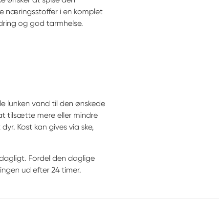
le næringsstoffer i en komplet
edring og god tarmhelse.
le lunken vand til den ønskede
at tilsætte mere eller mindre
dyr. Kost kan gives via ske,
 dagligt. Fordel den daglige
gen ud efter 24 timer.