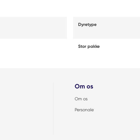
Dyretype
Stor pakke
Om os
Om os
Personale