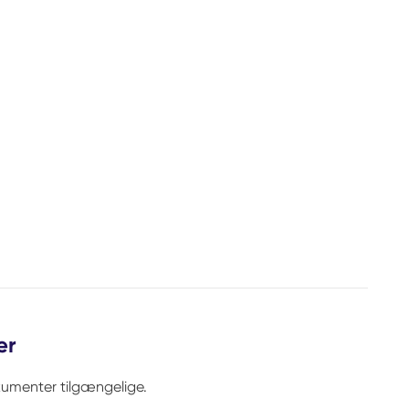
er
kumenter tilgængelige.