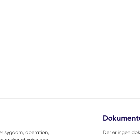
Dokument
er sygdom, operation,
Der er ingen do
ke ønsker at spise den