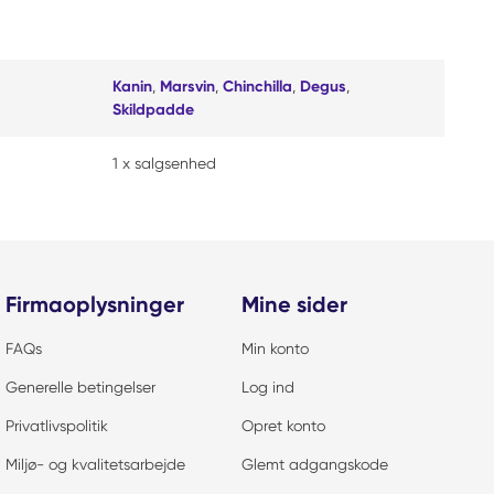
Kanin
,
Marsvin
,
Chinchilla
,
Degus
,
Skildpadde
1 x salgsenhed
Firmaoplysninger
Mine sider
FAQs
Min konto
Generelle betingelser
Log ind
Privatlivspolitik
Opret konto
Miljø- og kvalitetsarbejde
Glemt adgangskode