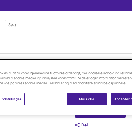
Webstedssøgning
pretning
/
Critical Care Anis 141g/pose
okies til, at få vores hjemmeside til at virke ordentligt, personalisere indhold og reklame
 forhold til sociale medier og analysere vores traffik. Vi deler også information vedrøre
Oxbow
eside på vores sociale medier, i reklamer og med analytiske samarbejdspartnere.
Critical Ca
indstillinger
Afvis alle
Accepter 
Varenr:
F620336
Log ind for at handle
Del