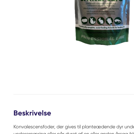
Beskrivelse
Konvalescensfoder, der gives til planteædende dyr und
underernæring eller når dyret af en eller anden årsag ik