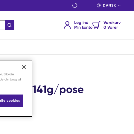
SPROG
Log ind
Varekurv
indsend søgning
Min konto
0 Varer
r, tilbyde
nde din brug af
re Anis 141g/pose
alle cookies