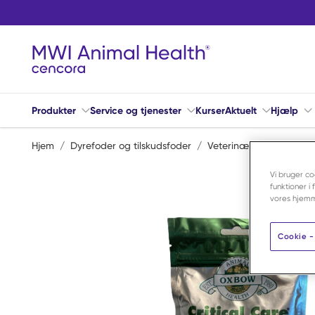
Spring til hovedindhold
Produkter
Service og tjenester
Kurser
Aktuelt
Hjælp
Hjem
/
Dyrefoder og tilskudsfoder
/
Veterinærfoder
/
Geno
Vi bruger co
funktioner i
vores hjemm
Cookie - 