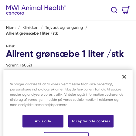
Spring til hovedindhold
Varekurv
Søg
0 Varer
Hjem
/
Klinikken
/
Tøjvask og rengøring
/
Allrent grønsæbe 1 liter /stk
Nilfisk
Allrent grønsæbe 1 liter /stk
Varenr:
F60521
Vi bruger cookies til, at få vores hjemmeside til at virke ordentligt,
personalisere indhold og reklamer, tilbyde funktioner i forhold til sociale
medier og analysere vores traffik. Vi deler også information vedrørende
din brug af vores hjemmeside på vores sociale medier, i reklamer og
med analytiske samarbejdspartnere.
Afvis alle
Accepter alle cookies