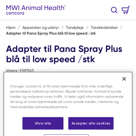
Spring til hovedindhold
Varekurv
Søg
0 Varer
Hjem
/
Apparater og udstyr
/
Tandpleje
/
Tandredskaber
/
Adapter til Pana Spray Plus blå til low speed /stk
Adapter til Pana Spray Plus
blå til low speed /stk
Varenr:
F597163
Vi bruger cookies til, at få vores hjemmeside til at virke ordentligt,
personalisere indhold og reklamer, tilbyde funktioner i forhold til sociale
medier og analysere vores traffik. Vi deler også information vedrørende
din brug af vores hjemmeside på vores sociale medier, i reklamer og
med analytiske samarbejdspartnere.
Afvis alle
Accepter alle cookies