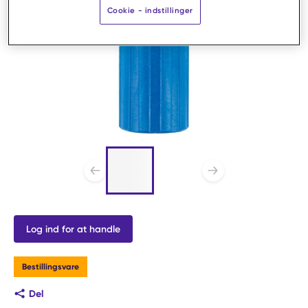
Cookie - indstillinger
Liste af 2 emner, spring
liste over?
Forrige slide
Næste sl
Log ind for at handle
Bestillingsvare
Del