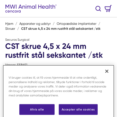
Spring til hovedindhold
Varekurv
Søg
0 Varer
Hjem
/
Apparater og udstyr
/
Ortopædiske implantater
/
Skruer
/
CST skrue 4,5 x 24 mm rustfrit stål sekskantet /stk
Securos Surgical
CST skrue 4,5 x 24 mm
rustfrit stål sekskantet /stk
Varenr:
F58651
Vi bruger cookies til, at få vores hjemmeside til at virke ordentligt,
personalisere indhold og reklamer, tilbyde funktioner i forhold til sociale
medier og analysere vores traffik. Vi deler også information vedrørende
din brug af vores hjemmeside på vores sociale medier, i reklamer og
med analytiske samarbejdspartnere.
Afvis alle
Accepter alle cookies