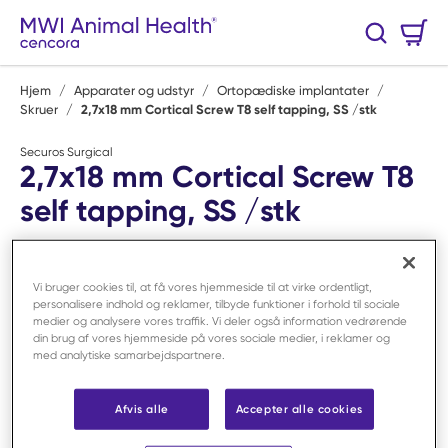
Spring til hovedindhold
Varekurv
Søg
0 Varer
Hjem
/
Apparater og udstyr
/
Ortopædiske implantater
/
Skruer
/
2,7x18 mm Cortical Screw T8 self tapping, SS /stk
Securos Surgical
2,7x18 mm Cortical Screw T8
self tapping, SS /stk
Varenr:
F581397
Vi bruger cookies til, at få vores hjemmeside til at virke ordentligt,
personalisere indhold og reklamer, tilbyde funktioner i forhold til sociale
medier og analysere vores traffik. Vi deler også information vedrørende
din brug af vores hjemmeside på vores sociale medier, i reklamer og
med analytiske samarbejdspartnere.
Afvis alle
Accepter alle cookies