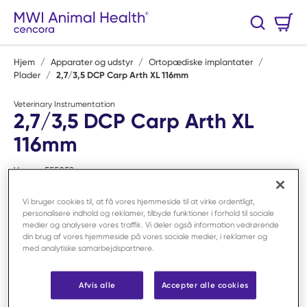
Spring til hovedindhold
Varekurv
Søg
0 Varer
Hjem
/
Apparater og udstyr
/
Ortopædiske implantater
/
Plader
/
2,7/3,5 DCP Carp Arth XL 116mm
Veterinary Instrumentation
2,7/3,5 DCP Carp Arth XL
116mm
Varenr:
F55052
Vi bruger cookies til, at få vores hjemmeside til at virke ordentligt,
personalisere indhold og reklamer, tilbyde funktioner i forhold til sociale
medier og analysere vores traffik. Vi deler også information vedrørende
din brug af vores hjemmeside på vores sociale medier, i reklamer og
med analytiske samarbejdspartnere.
Afvis alle
Accepter alle cookies