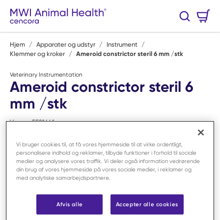
Spring til hovedindhold
Varekurv
Søg
0 Varer
Hjem
/
Apparater og udstyr
/
Instrument
/
Klemmer og kroker
/
Ameroid constrictor steril 6 mm /stk
Veterinary Instrumentation
Ameroid constrictor steril 6
mm /stk
Varenr:
F521641
Vi bruger cookies til, at få vores hjemmeside til at virke ordentligt,
personalisere indhold og reklamer, tilbyde funktioner i forhold til sociale
medier og analysere vores traffik. Vi deler også information vedrørende
din brug af vores hjemmeside på vores sociale medier, i reklamer og
med analytiske samarbejdspartnere.
Afvis alle
Accepter alle cookies