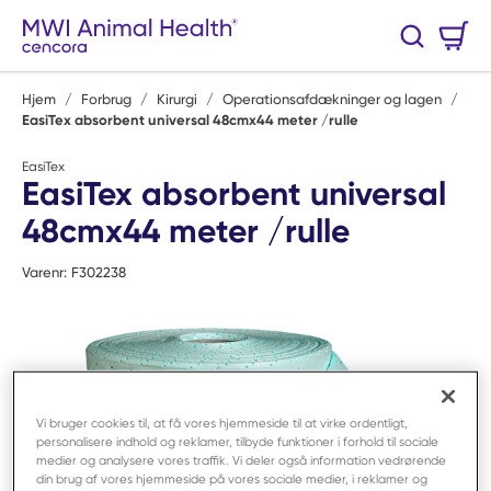
Spring til hovedindhold
Varekurv
Søg
0 Varer
Hjem
/
Forbrug
/
Kirurgi
/
Operationsafdækninger og lagen
/
EasiTex absorbent universal 48cmx44 meter /rulle
EasiTex
EasiTex absorbent universal
48cmx44 meter /rulle
Varenr:
F302238
Vi bruger cookies til, at få vores hjemmeside til at virke ordentligt,
personalisere indhold og reklamer, tilbyde funktioner i forhold til sociale
medier og analysere vores traffik. Vi deler også information vedrørende
din brug af vores hjemmeside på vores sociale medier, i reklamer og