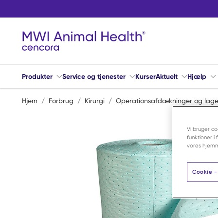
Spring til hovedindhold
Produkter
Service og tjenester
Kurser
Aktuelt
Hjælp
Hjem
/
Forbrug
/
Kirurgi
/
Operationsafdækninger og lag
Vi bruger co
funktioner i
vores hjemm
Cookie - 