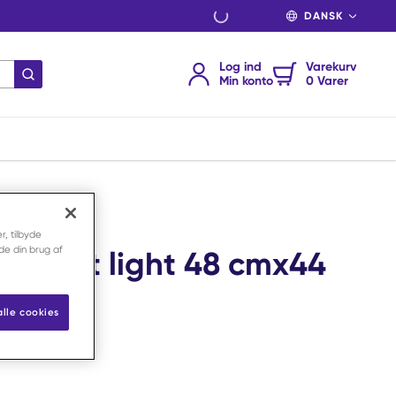
SPROG
Log ind
Varekurv
indsend søgning
Min konto
0 Varer
r, tilbyde
nde din brug af
orbent light 48 cmx44
alle cookies