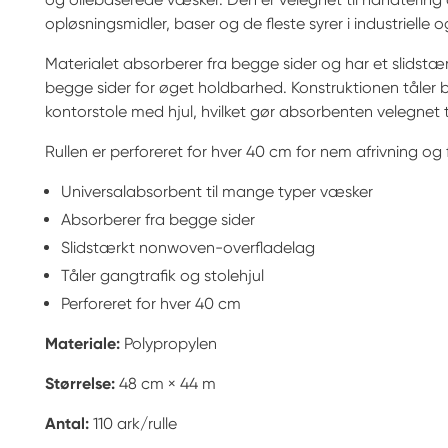
opløsningsmidler, baser og de fleste syrer i industrielle o
Materialet absorberer fra begge sider og har et slids
begge sider for øget holdbarhed. Konstruktionen tåler b
kontorstole med hjul, hvilket gør absorbenten velegnet t
Rullen er perforeret for hver 40 cm for nem afrivning og 
Universalabsorbent til mange typer væsker
Absorberer fra begge sider
Slidstærkt nonwoven-overfladelag
Tåler gangtrafik og stolehjul
Perforeret for hver 40 cm
Materiale:
Polypropylen
Størrelse:
48 cm × 44 m
Antal:
110 ark/rulle