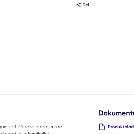
Del
Dokument
psugning af både vandbaserede
Produktblad
 vand, olie, kemikalier,