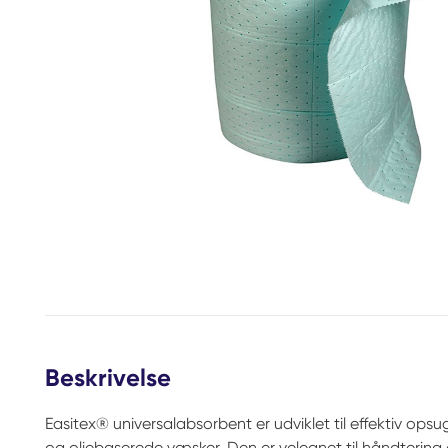
Beskrivelse
Easitex® universalabsorbent er udviklet til effektiv o
og oliebaserede væsker. Den er velegnet til håndtering af