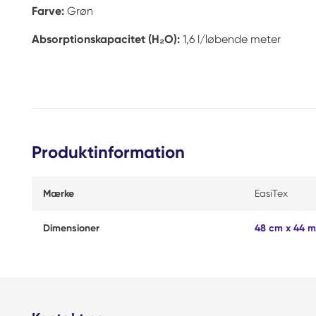
Farve:
Grøn
Absorptionskapacitet (H₂O):
1,6 l/løbende meter
Produktinformation
Mærke
EasiTex
Dimensioner
48 cm x 44 m