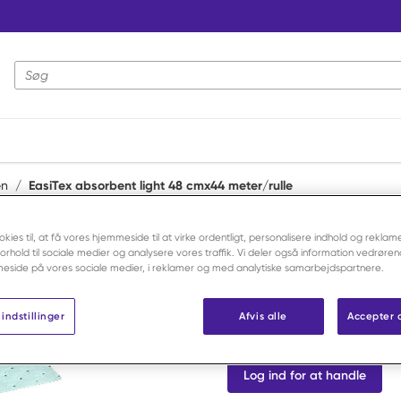
Webstedssøgning
en
/
EasiTex absorbent light 48 cmx44 meter/rulle
okies til, at få vores hjemmeside til at virke ordentligt, personalisere indhold og reklame
EasiTex
 forhold til sociale medier og analysere vores traffik. Vi deler også information vedrøre
EasiTex abs
eside på vores sociale medier, i reklamer og med analytiske samarbejdspartnere.
meter/rulle
indstillinger
Afvis alle
Accepter 
Varenr:
F30223
Log ind for at handle