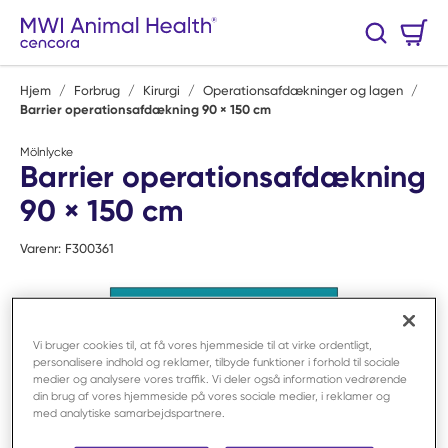
Spring til hovedindhold
Varekurv
Søg
0 Varer
Hjem
/
Forbrug
/
Kirurgi
/
Operationsafdækninger og lagen
/
Barrier operationsafdækning 90 × 150 cm
Mölnlycke
Barrier operationsafdækning
90 × 150 cm
Varenr:
F300361
Vi bruger cookies til, at få vores hjemmeside til at virke ordentligt,
personalisere indhold og reklamer, tilbyde funktioner i forhold til sociale
medier og analysere vores traffik. Vi deler også information vedrørende
din brug af vores hjemmeside på vores sociale medier, i reklamer og
med analytiske samarbejdspartnere.