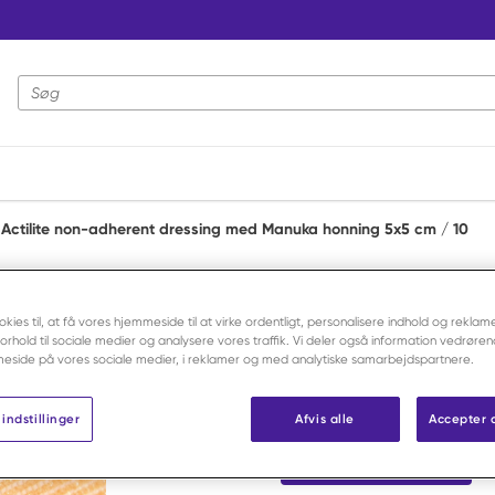
Webstedssøgning
Actilite non-adherent dressing med Manuka honning 5x5 cm / 10
Activon
Actilite no
okies til, at få vores hjemmeside til at virke ordentligt, personalisere indhold og reklame
 forhold til sociale medier og analysere vores traffik. Vi deler også information vedrøre
Manuka hon
eside på vores sociale medier, i reklamer og med analytiske samarbejdspartnere.
indstillinger
Afvis alle
Accepter 
Varenr:
F218304
Log ind for at handle