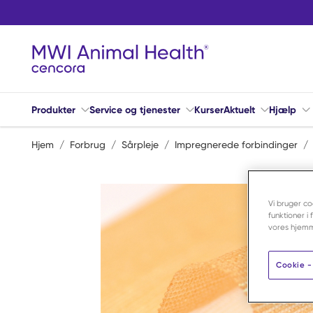
Spring til hovedindhold
Produkter
Service og tjenester
Kurser
Aktuelt
Hjælp
Hjem
/
Forbrug
/
Sårpleje
/
Impregnerede forbindinger
/
Vi bruger co
funktioner i
vores hjemm
Cookie - 