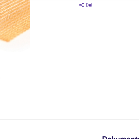
Del
æste slide
Dokument