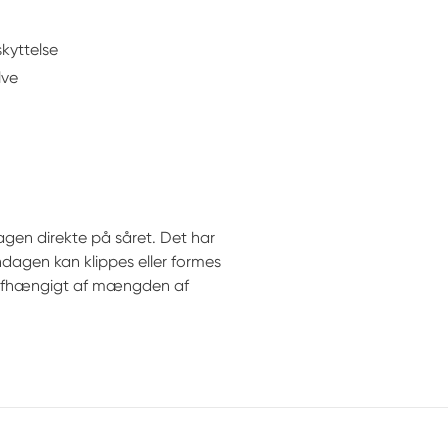
kyttelse
lve
gen direkte på såret. Det har
ndagen kan klippes eller formes
afhængigt af mængden af