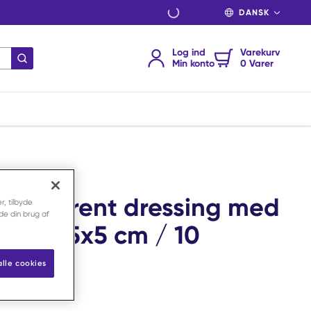
SPROG
Log ind
Varekurv
indsend søgning
Min konto
0 Varer
n-adherent dressing med
r, tilbyde
nde din brug af
ning 5x5 cm / 10
alle cookies