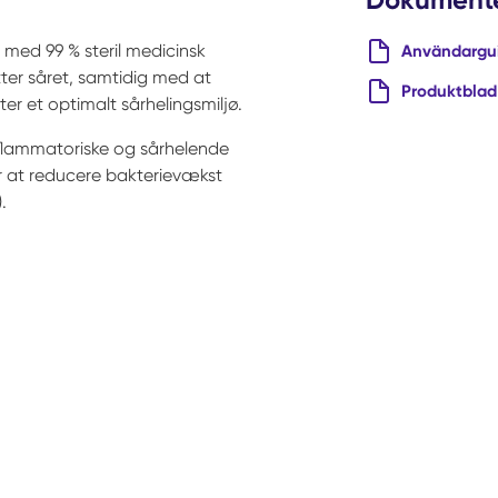
 med 99 % steril medicinsk
Användargu
er såret, samtidig med at
Produktblad
r et optimalt sårhelingsmiljø.
inflammatoriske og sårhelende
for at reducere bakterievækst
.