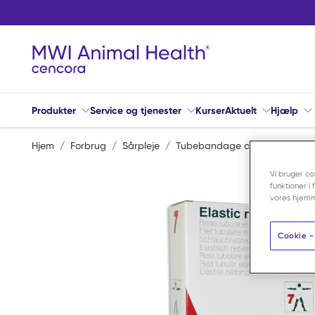
Spring til hovedindhold
Produkter
Service og tjenester
Kurser
Aktuelt
Hjælp
Hjem
/
Forbrug
/
Sårpleje
/
Tubebandage og fiksering
/
Vi bruger co
funktioner i
vores hjemm
Cookie - 