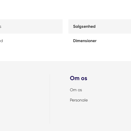
s
Salgsenhed
ed
Dimensioner
Om os
Om os
Personale