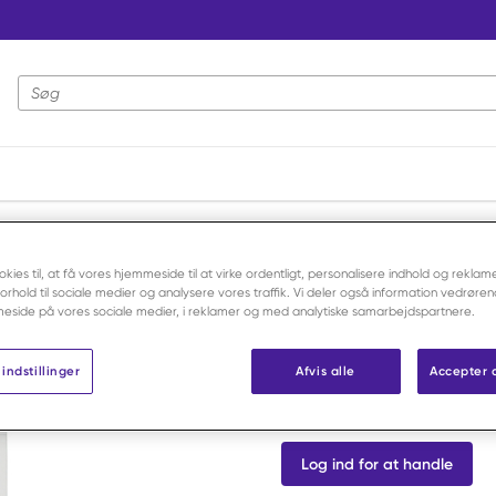
Webstedssøgning
Elastisk netbandage 5,7 cmx25 meter /rulle
okies til, at få vores hjemmeside til at virke ordentligt, personalisere indhold og reklame
 forhold til sociale medier og analysere vores traffik. Vi deler også information vedrøre
Bastos Viegas
eside på vores sociale medier, i reklamer og med analytiske samarbejdspartnere.
Elastisk n
meter /rull
indstillinger
Afvis alle
Accepter 
Varenr:
F21723
Log ind for at handle