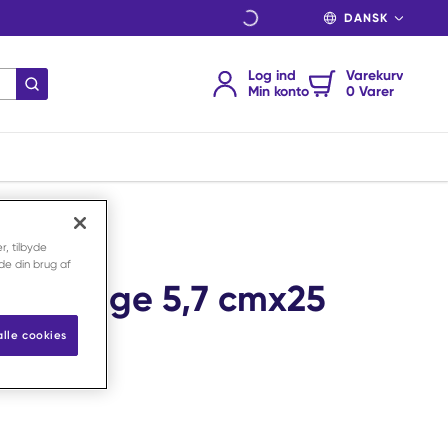
SPROG
Log ind
Varekurv
indsend søgning
Min konto
0 Varer
r, tilbyde
nde din brug af
etbandage 5,7 cmx25
e
alle cookies