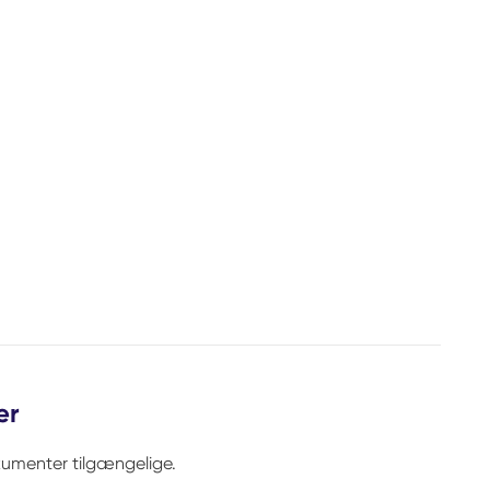
er
kumenter tilgængelige.