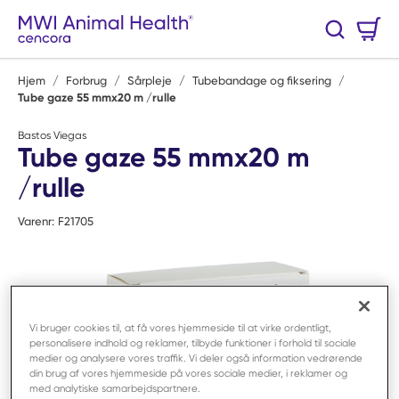
Spring til hovedindhold
Varekurv
Søg
0 Varer
Hjem
/
Forbrug
/
Sårpleje
/
Tubebandage og fiksering
/
Tube gaze 55 mmx20 m /rulle
Bastos Viegas
Tube gaze 55 mmx20 m
/rulle
Varenr:
F21705
Vi bruger cookies til, at få vores hjemmeside til at virke ordentligt,
personalisere indhold og reklamer, tilbyde funktioner i forhold til sociale
medier og analysere vores traffik. Vi deler også information vedrørende
din brug af vores hjemmeside på vores sociale medier, i reklamer og
med analytiske samarbejdspartnere.