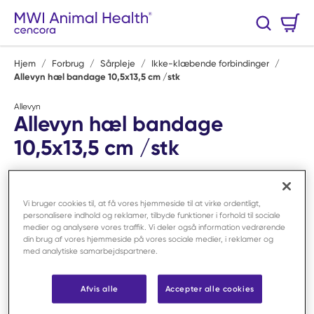
Spring til hovedindhold
Varekurv
Søg
0 Varer
Hjem
/
Forbrug
/
Sårpleje
/
Ikke-klæbende forbindinger
/
Allevyn hæl bandage 10,5x13,5 cm /stk
Allevyn
Allevyn hæl bandage
10,5x13,5 cm /stk
Varenr:
F21043
Vi bruger cookies til, at få vores hjemmeside til at virke ordentligt,
personalisere indhold og reklamer, tilbyde funktioner i forhold til sociale
medier og analysere vores traffik. Vi deler også information vedrørende
din brug af vores hjemmeside på vores sociale medier, i reklamer og
med analytiske samarbejdspartnere.
Afvis alle
Accepter alle cookies