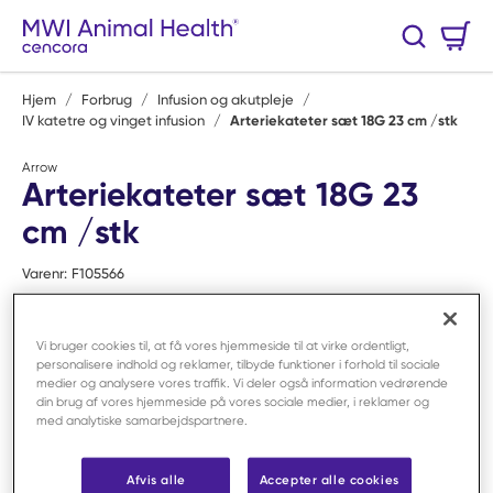
Spring til hovedindhold
Varekurv
Søg
0 Varer
Hjem
/
Forbrug
/
Infusion og akutpleje
/
IV katetre og vinget infusion
/
Arteriekateter sæt 18G 23 cm /stk
Arrow
Arteriekateter sæt 18G 23
cm /stk
Varenr:
F105566
Vi bruger cookies til, at få vores hjemmeside til at virke ordentligt,
personalisere indhold og reklamer, tilbyde funktioner i forhold til sociale
medier og analysere vores traffik. Vi deler også information vedrørende
din brug af vores hjemmeside på vores sociale medier, i reklamer og
med analytiske samarbejdspartnere.
Afvis alle
Accepter alle cookies