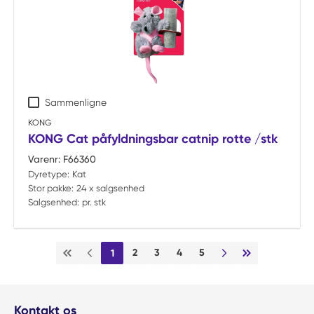
Sammenligne
KONG
KONG Cat påfyldningsbar catnip rotte /stk
Varenr:
F66360
Dyretype:
Kat
Stor pakke:
24 x salgsenhed
Salgsenhed:
pr. stk
2
3
4
5
1
Første side
Forrige side
Næste side
Sidste side
Kontakt os