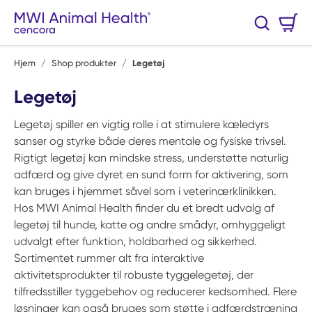
Spring til hovedindhold
Varekurv
Søg
0 Varer
Hjem
/
Shop produkter
/
Legetøj
Legetøj
Legetøj spiller en vigtig rolle i at stimulere kæledyrs
sanser og styrke både deres mentale og fysiske trivsel.
Rigtigt legetøj kan mindske stress, understøtte naturlig
adfærd og give dyret en sund form for aktivering, som
kan bruges i hjemmet såvel som i veterinærklinikken.
Hos MWI Animal Health finder du et bredt udvalg af
legetøj til hunde, katte og andre smådyr, omhyggeligt
udvalgt efter funktion, holdbarhed og sikkerhed.
Sortimentet rummer alt fra interaktive
aktivitetsprodukter til robuste tyggelegetøj, der
tilfredsstiller tyggebehov og reducerer kedsomhed. Flere
løsninger kan også bruges som støtte i adfærdstræning