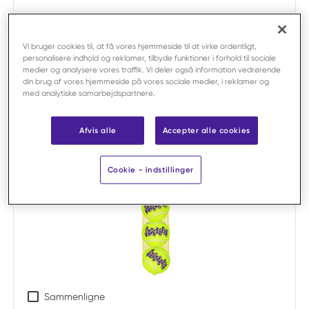
Sammenligne
KONG
Vi bruger cookies til, at få vores hjemmeside til at virke ordentligt,
KONG Air Squeaker tennisbold medium / 3
personalisere indhold og reklamer, tilbyde funktioner i forhold til sociale
medier og analysere vores traffik. Vi deler også information vedrørende
Varenr:
F66097
din brug af vores hjemmeside på vores sociale medier, i reklamer og
Stor pakke:
48 x salgsenhed
med analytiske samarbejdspartnere.
Salgsenhed:
3-pak
Afvis alle
Accepter alle cookies
Cookie - indstillinger
Sammenligne