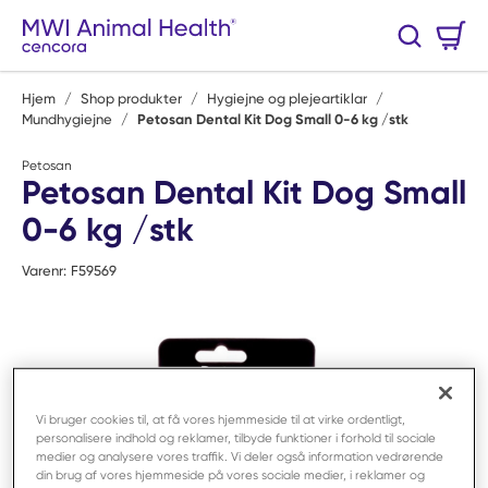
Spring til hovedindhold
Varekurv
Søg
0 Varer
Hjem
/
Shop produkter
/
Hygiejne og plejeartiklar
/
Mundhygiejne
/
Petosan Dental Kit Dog Small 0-6 kg /stk
Petosan
Petosan Dental Kit Dog Small
0-6 kg /stk
Varenr:
F59569
Vi bruger cookies til, at få vores hjemmeside til at virke ordentligt,
personalisere indhold og reklamer, tilbyde funktioner i forhold til sociale
medier og analysere vores traffik. Vi deler også information vedrørende
din brug af vores hjemmeside på vores sociale medier, i reklamer og