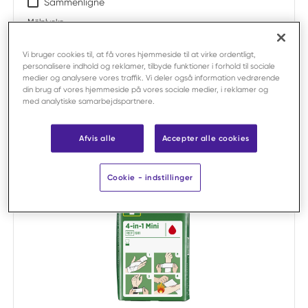
Sammenligne
Mölnlycke
Barrier Easywarm selvvarmende tæppe
92x152 cm /stk
Vi bruger cookies til, at få vores hjemmeside til at virke ordentligt,
personalisere indhold og reklamer, tilbyde funktioner i forhold til sociale
Varenr:
F302719
medier og analysere vores traffik. Vi deler også information vedrørende
Stor pakke:
10 x salgsenhed
din brug af vores hjemmeside på vores sociale medier, i reklamer og
med analytiske samarbejdspartnere.
Salgsenhed:
pr. stk
Bestillingsvare
Afvis alle
Accepter alle cookies
Cookie - indstillinger