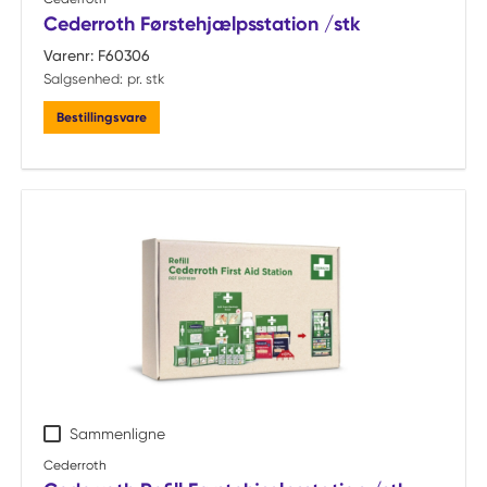
Cederroth Førstehjælpsstation /stk
Varenr:
F60306
Salgsenhed:
pr. stk
Bestillingsvare
Sammenligne
Cederroth