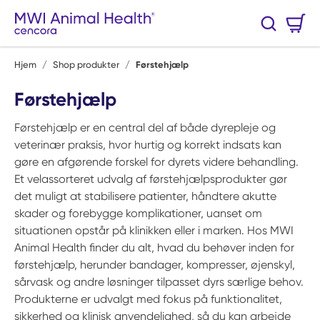
Spring til hovedindhold
Varekurv
Søg
0 Varer
Hjem
/
Shop produkter
/
Førstehjælp
Førstehjælp
Førstehjælp er en central del af både dyrepleje og
veterinær praksis, hvor hurtig og korrekt indsats kan
gøre en afgørende forskel for dyrets videre behandling.
Et velassorteret udvalg af førstehjælpsprodukter gør
det muligt at stabilisere patienter, håndtere akutte
skader og forebygge komplikationer, uanset om
situationen opstår på klinikken eller i marken. Hos MWI
Animal Health finder du alt, hvad du behøver inden for
førstehjælp, herunder bandager, kompresser, øjenskyl,
sårvask og andre løsninger tilpasset dyrs særlige behov.
Produkterne er udvalgt med fokus på funktionalitet,
sikkerhed og klinisk anvendelighed, så du kan arbejde