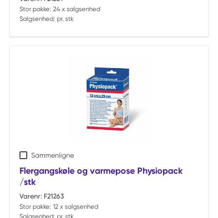
Stor pakke:
24 x salgsenhed
Salgsenhed:
pr. stk
Sammenligne
Flergangskøle og varmepose Physiopack
/stk
Varenr:
F21263
Stor pakke:
12 x salgsenhed
Salgsenhed:
pr. stk