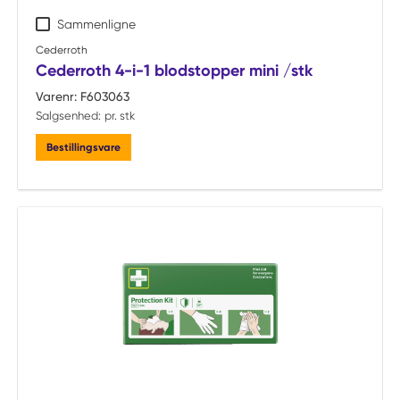
Sammenligne
Cederroth
Cederroth 4-i-1 blodstopper mini /stk
Varenr:
F603063
Salgsenhed:
pr. stk
Bestillingsvare