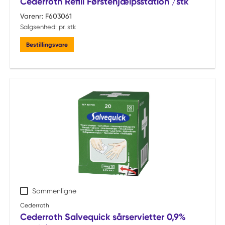
Cederroth Refill Førstehjælpsstation /stk
Varenr:
F603061
Salgsenhed:
pr. stk
Bestillingsvare
Sammenligne
Cederroth
Cederroth Salvequick sårservietter 0,9%