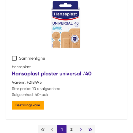
Sammenligne
Hansaplast
Hansaplast plaster universal /40
Varenr:
F218493
Stor pakke:
10 x salgsenhed
Salgsenhed:
40-pak
Bestillingsvare
2
1
Første side
Forrige side
Næste side
Sidste side