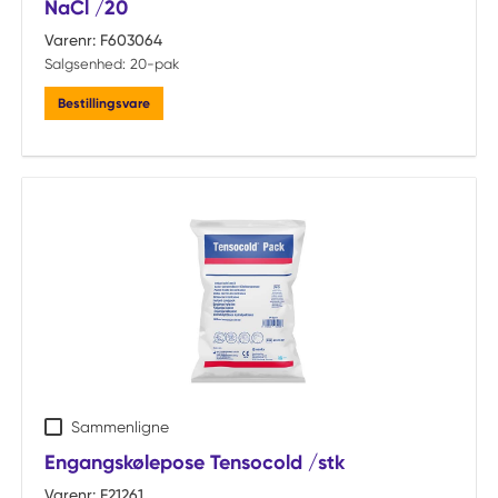
NaCl /20
Varenr:
F603064
Salgsenhed:
20-pak
Bestillingsvare
Sammenligne
Engangskølepose Tensocold /stk
Varenr:
F21261