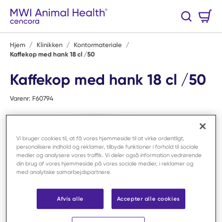
Spring til hovedindhold
Varekurv
Søg
0 Varer
Hjem
/
Klinikken
/
Kontormateriale
/
Kaffekop med hank 18 cl /50
Kaffekop med hank 18 cl /50
Varenr:
F60794
Vi bruger cookies til, at få vores hjemmeside til at virke ordentligt,
personalisere indhold og reklamer, tilbyde funktioner i forhold til sociale
medier og analysere vores traffik. Vi deler også information vedrørende
din brug af vores hjemmeside på vores sociale medier, i reklamer og
med analytiske samarbejdspartnere.
Afvis alle
Accepter alle cookies