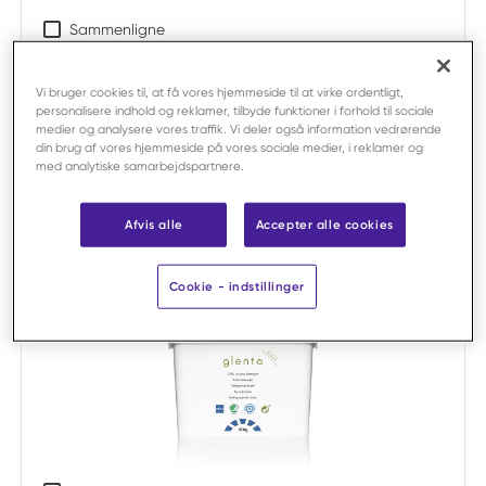
Sammenligne
Glenta
Glenta Eco+ Håndopvaskemiddel
Vi bruger cookies til, at få vores hjemmeside til at virke ordentligt,
uparfumeret 1 liter /stk
personalisere indhold og reklamer, tilbyde funktioner i forhold til sociale
medier og analysere vores traffik. Vi deler også information vedrørende
Varenr:
F604253
din brug af vores hjemmeside på vores sociale medier, i reklamer og
Stor pakke:
12 x salgsenhed
med analytiske samarbejdspartnere.
Salgsenhed:
pr. stk
Afvis alle
Accepter alle cookies
Cookie - indstillinger