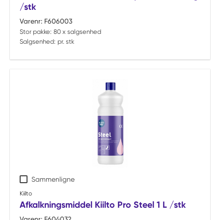
/stk
Varenr:
F606003
Stor pakke:
80 x salgsenhed
Salgsenhed:
pr. stk
Sammenligne
Kiilto
Afkalkningsmiddel Kiilto Pro Steel 1 L /stk
Varenr:
F604032