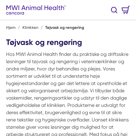
Spring til hovedindhold
Varekurv
Søg
0 Varer
Hjem
/
Klinikken
/
Tøjvask og rengøring
Tøjvask og rengøring
Hos MWI Animal Health finder du praktiske og driftssikre
løsninger til tøjvask og rengøring i veterinærkliniker og
andre miljøer, hvor dyr behandles og plejes. Vores
sortiment er udviklet til at understøtte høje
hygiejnestandarder og gør det lettere at opretholde et
sikkert og velorganiseret arbejdsmiljø. Vi tilbyder både
vaskemidler, rengøringsartikler og udstyr til den daglige
vedligeholdelse af klinikken. Produkterne er udvalgt for
deres effektivitet, brugervenlighed og evne til at sikre
rene tekstiler og hygiejniske overflader. Uanset klinikkens
størrelse giver vores løsninger dig mulighed for at
arbejde struktureret og professionelt. Med fokus på høj