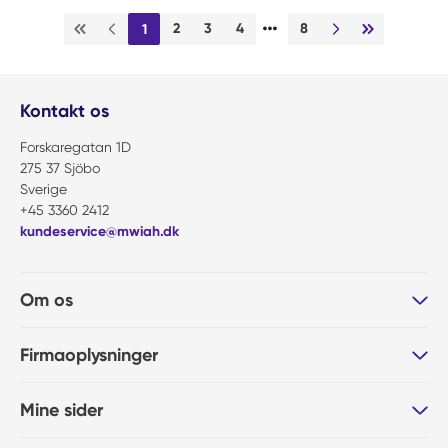
…
2
3
4
8
1
Første side
Forrige side
Næste side
Sidste side
Kontakt os
Forskaregatan 1D
275 37 Sjöbo
Sverige
+45 3360 2412
kundeservice@mwiah.dk
Om os
Firmaoplysninger
Mine sider