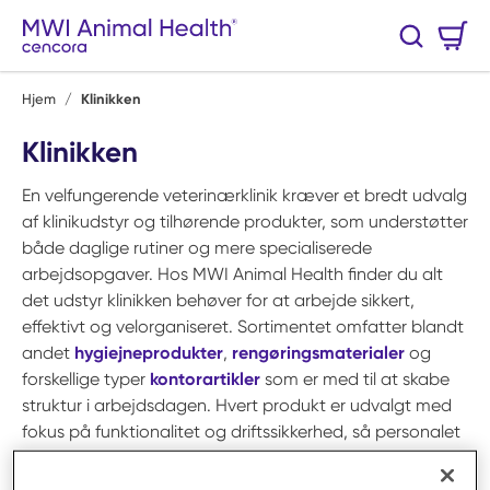
Spring til hovedindhold
Varekurv
Søg
0 Varer
Hjem
/
Klinikken
Klinikken
En velfungerende veterinærklinik kræver et bredt udvalg
af klinikudstyr og tilhørende produkter, som understøtter
både daglige rutiner og mere specialiserede
arbejdsopgaver. Hos MWI Animal Health finder du alt
det udstyr klinikken behøver for at arbejde sikkert,
effektivt og velorganiseret. Sortimentet omfatter blandt
andet
hygiejneprodukter
,
rengøringsmaterialer
og
forskellige typer
kontorartikler
som er med til at skabe
struktur i arbejdsdagen. Hvert produkt er udvalgt med
fokus på funktionalitet og driftssikkerhed, så personalet
kan koncentrere sig om professionel behandling og
dyrepleje.