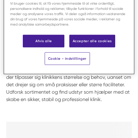
Vi bruger cookies til, at få vores hjemmeside til at virke ordentligt,
personalisere indhold og reklamer, tilbyde funktioner i forhold til sociale
Klinikudstyr spiller en vigtig rolle i at sikre stabile
medier og analysere vores traffik. Vi deler også information vedrørende
arbejdsgange og et højt hygiejneniveau. Med de rette
din brug af vores hjemmeside på vores sociale medier, i reklamer og
med analytiske samarbejdspartnere.
materialer kan klinikken let opretholde rene omgivelser,
beskytte personalet og gøre hverdagen mere
overskuelig. Produkter til organisering bidrager til et
Afvis alle
Accepter alle cookies
bedre flow i både behandling, journalføring og
laboratoriearbejde, mens rengørings og
Cookie - indstillinger
hygiejnematerialer skaber tryghed for både dyr og
personale. Hos MWI Animal Health tilbyder vi løsninger
der tilpasser sig klinikkens størrelse og behov, uanset om
det drejer sig om små praksisser eller større faciliteter.
Udforsk sortimentet og find udstyr som hjælper med at
skabe en sikker, stabil og professionel klinik.