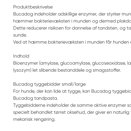
Produktbeskrivelse
Bucadog indeholder adskillige enzymer, der styrker mu
hæmmer bakterievæksten i munden og dermed plakda
Dette reducerer risikoen for dannelse af tandsten, og
sunde.
Ved at hæmme bakterievæksten i munden får hunden 
Indhold
Bioenzymer (amylase, glucoamylase, glucoseoxidase, lac
lysozym) let slibende bestanddele og smagsstoffer.
Bucadog tyggebidder small/large
For hunde, der kan lide at tygge, kan Bucadog tyggebidd
Bucadog tandpasta.
Tyggebidderne indeholder de samme aktive enzymer so
specielt behandlet tørret oksehud, der giver en naturlig 
mekanisk rengøring.