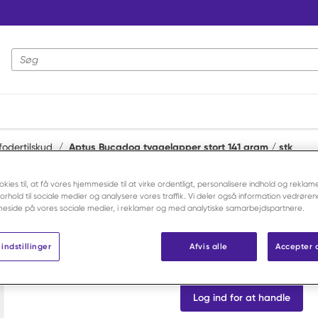
Webstedssøgning
fodertilskud
/
Aptus Bucadog tyggelapper stort 141 gram / stk
okies til, at få vores hjemmeside til at virke ordentligt, personalisere indhold og reklame
Aptus
 forhold til sociale medier og analysere vores traffik. Vi deler også information vedrøre
Aptus Buca
eside på vores sociale medier, i reklamer og med analytiske samarbejdspartnere.
141 gram / 
indstillinger
Afvis alle
Accepter 
Varenr:
F63020
Log ind for at handle