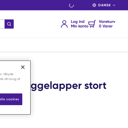
SPROG
Log ind
Varekurv
indsend søgning
Min konto
0 Varer
r, tilbyde
nde din brug af
dog tyggelapper stort
stk
alle cookies