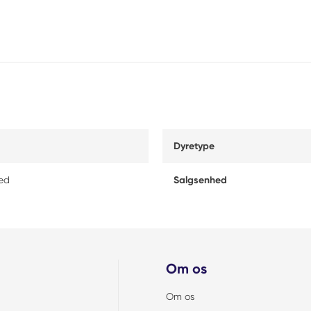
Dyretype
hed
Salgsenhed
Om os
Om os