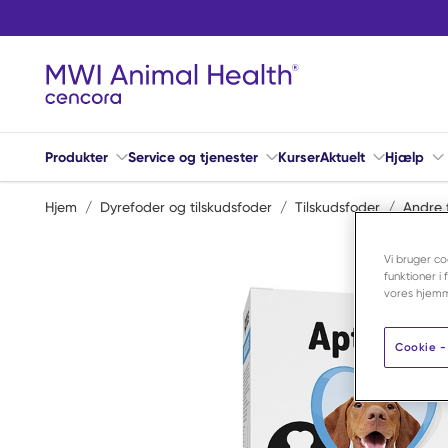
Spring til hovedindhold
Produkter
Service og tjenester
Kurser
Aktuelt
Hjælp
Hjem
/
Dyrefoder og tilskudsfoder
/
Tilskudsfoder
/
Andre 
Vi bruger co
funktioner i
vores hjemm
Cookie - 