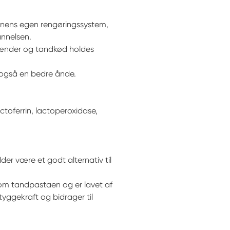
nnens egen rengøringssystem,
nnelsen.
 tænder og tandkød holdes
også en bedre ånde.
toferrin, lactoperoxidase,
er være et godt alternativ til
m tandpastaen og er lavet af
tyggekraft og bidrager til