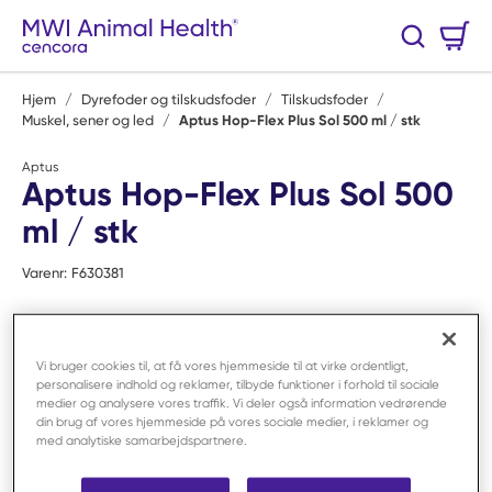
Spring til hovedindhold
Varekurv
Søg
0 Varer
Hjem
/
Dyrefoder og tilskudsfoder
/
Tilskudsfoder
/
Muskel, sener og led
/
Aptus Hop-Flex Plus Sol 500 ml / stk
Aptus
Aptus Hop-Flex Plus Sol 500
ml / stk
Varenr:
F630381
Vi bruger cookies til, at få vores hjemmeside til at virke ordentligt,
personalisere indhold og reklamer, tilbyde funktioner i forhold til sociale
medier og analysere vores traffik. Vi deler også information vedrørende
din brug af vores hjemmeside på vores sociale medier, i reklamer og
med analytiske samarbejdspartnere.