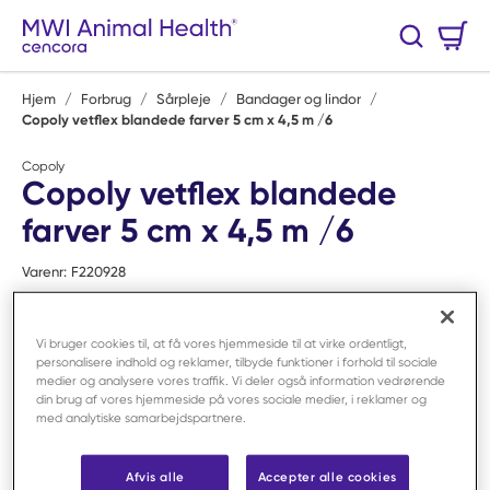
Spring til hovedindhold
Varekurv
Søg
0 Varer
Hjem
/
Forbrug
/
Sårpleje
/
Bandager og lindor
/
Copoly vetflex blandede farver 5 cm x 4,5 m /6
Copoly
Copoly vetflex blandede
farver 5 cm x 4,5 m /6
Varenr:
F220928
Vi bruger cookies til, at få vores hjemmeside til at virke ordentligt,
personalisere indhold og reklamer, tilbyde funktioner i forhold til sociale
medier og analysere vores traffik. Vi deler også information vedrørende
din brug af vores hjemmeside på vores sociale medier, i reklamer og
med analytiske samarbejdspartnere.
Afvis alle
Accepter alle cookies