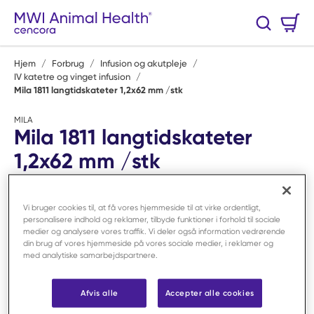
Spring til hovedindhold
Varekurv
Søg
0 Varer
Hjem
/
Forbrug
/
Infusion og akutpleje
/
IV katetre og vinget infusion
/
Mila 1811 langtidskateter 1,2x62 mm /stk
MILA
Mila 1811 langtidskateter
1,2x62 mm /stk
Varenr:
F10757
Vi bruger cookies til, at få vores hjemmeside til at virke ordentligt,
personalisere indhold og reklamer, tilbyde funktioner i forhold til sociale
medier og analysere vores traffik. Vi deler også information vedrørende
din brug af vores hjemmeside på vores sociale medier, i reklamer og
med analytiske samarbejdspartnere.
Afvis alle
Accepter alle cookies