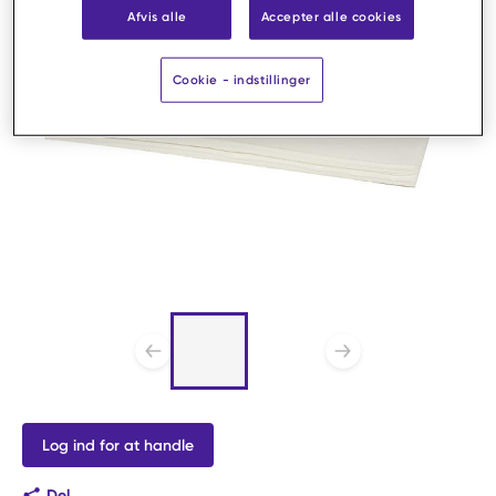
Afvis alle
Accepter alle cookies
Cookie - indstillinger
Liste af 2 emner, spring
liste over?
Forrige slide
Næste sl
Log ind for at handle
Del