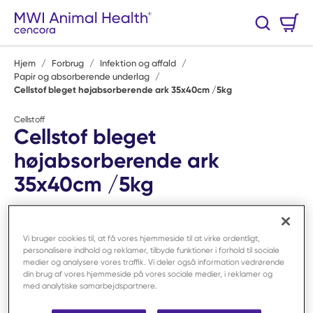
Spring til hovedindhold
Varekurv
Søg
0 Varer
Hjem
/
Forbrug
/
Infektion og affald
/
Papir og absorberende underlag
/
Cellstof bleget højabsorberende ark 35x40cm /5kg
Cellstoff
Cellstof bleget
højabsorberende ark
35x40cm /5kg
Varenr:
F60704
Vi bruger cookies til, at få vores hjemmeside til at virke ordentligt,
personalisere indhold og reklamer, tilbyde funktioner i forhold til sociale
medier og analysere vores traffik. Vi deler også information vedrørende
din brug af vores hjemmeside på vores sociale medier, i reklamer og
med analytiske samarbejdspartnere.