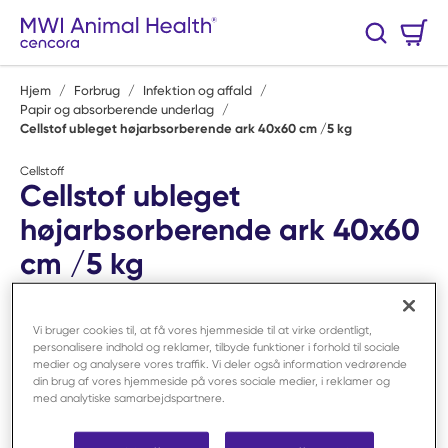
Spring til hovedindhold
Varekurv
Søg
0 Varer
Hjem
/
Forbrug
/
Infektion og affald
/
Papir og absorberende underlag
/
Cellstof ubleget højarbsorberende ark 40x60 cm /5 kg
Cellstoff
Cellstof ubleget
højarbsorberende ark 40x60
cm /5 kg
Varenr:
F60703
Vi bruger cookies til, at få vores hjemmeside til at virke ordentligt,
personalisere indhold og reklamer, tilbyde funktioner i forhold til sociale
medier og analysere vores traffik. Vi deler også information vedrørende
din brug af vores hjemmeside på vores sociale medier, i reklamer og
med analytiske samarbejdspartnere.