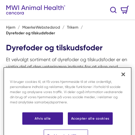
Spring til hovedindhold
Varekurv
Søg
0 Varer
Hjem
/
MaerkeWebstedsrod
/
Trikem
/
Dyrefoder og tilskudsfoder
Dyrefoder og tilskudsfoder
Et velvalgt sortiment af dyrefoder og tilskudsfoder er en
vigtig del af den veterinære indsats for at sikre god
trivsel, korrekt ernæring og langsigtet sundhed hos
både små og store dyr. Hos MWI Animal Health tilbyder
Vi bruger cookies til, at få vores hjemmeside til at virke ordentligt,
personalisere indhold og reklamer, tilbyde funktioner i forhold til sociale
vi et bredt udvalg af foderløsninger der er nøje udvalgt
medier og analysere vores traffik. Vi deler også information vedrørende
for at støtte alt fra daglig vedligehold til specifikke
din brug af vores hjemmeside på vores sociale medier, i reklamer og
ernæringsmæssige behov. Sortimentet rummer blandt
med analytiske samarbejdspartnere.
andet
tilskudsfoder
til særlige tilstande, produkter til
vægtkontrol
,
elektrolytblandinger
til genhydrering og
Afvis alle
Accepter alle cookies
andre ernæringsstøttende løsninger som anvendes i
både forebyggende og behandlende sammenhænge.