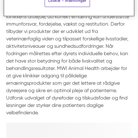
Cookie - indstillinger
Dyrefoder og tilskudsfoder spiller en vigtig rolle i
klinikkens arbejde, da korrekt ernæring kan understøtte
immunforsvar, fordøjelse, vækst og restitution. Derfor
tilbyder vi produkter der er udviklet ud fra
veterinærfaglig viden og tilpasset forskellige livsstadier,
aktivitetsniveauer og sundhedsudfordringer. Når
fodringen målrettes efter dyrets individuelle behov, kan
det have stor betydning for både livskvalitet og
behandlingsresultater. MWI Animal Health arbejder for
at give klinikker adgang til pålidelige
ernæringsprodukter som gør det lettere at rådgive
dyreejere og sikre en optimal pleje af patienterne.
Udforsk udvalget af dyrefoder og tilskudsfoder og find
løsninger der styrker dine patienters daglige
velbefindende.