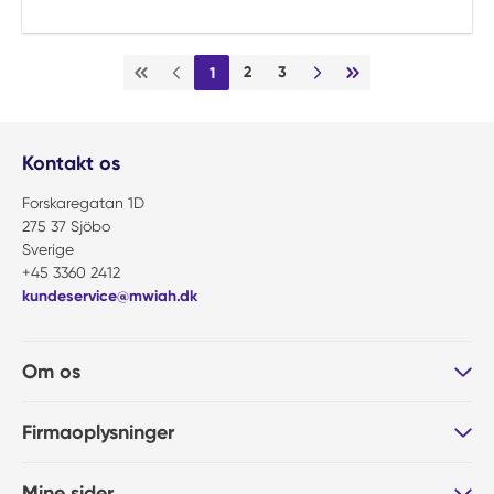
2
3
1
Første side
Forrige side
Næste side
Sidste side
Kontakt os
Forskaregatan 1D
275 37 Sjöbo
Sverige
+45 3360 2412
kundeservice@mwiah.dk
Om os
Firmaoplysninger
Mine sider