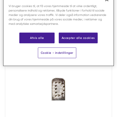
Vi bruger cookies til, at få vores hjemmeside til at virke ordentligt,
Sammenligne
personalisere indhold og reklamer, tilbyde funktioner i forhold til sociale
medier og analysere vores traffik. Vi deler også information vedrørende
Hauptner
din brug af vores hjemmeside på vores sociale medier, i reklamer og
Bogstav D til Hauptner 5 mm /stk
med analytiske samarbejdspartnere.
Varenr:
F59868
Salgsenhed:
pr. stk
Afvis alle
Accepter alle cookies
Bestillingsvare
Cookie - indstillinger