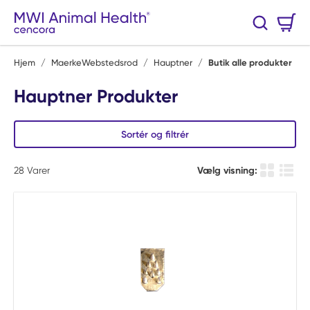
Spring til hovedindhold
Varekurv
Søg
0 Varer
Hjem
/
MaerkeWebstedsrod
/
Hauptner
/
Butik alle produkter
Hauptner Produkter
Sortér og filtrér
28
Varer
Vælg visning:
Produkt Gi
Produ