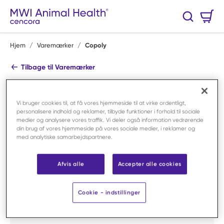
Spring til hovedindhold
Varekurv
Søg
0 Varer
Hjem
/
Varemærker
/
Copoly
Tilbage til Varemærker
Copoly
Butik alle produkter
Vi bruger cookies til, at få vores hjemmeside til at virke ordentligt,
personalisere indhold og reklamer, tilbyde funktioner i forhold til sociale
Shop By Category
medier og analysere vores traffik. Vi deler også information vedrørende
din brug af vores hjemmeside på vores sociale medier, i reklamer og
med analytiske samarbejdspartnere.
Afvis alle
Accepter alle cookies
Cookie - indstillinger