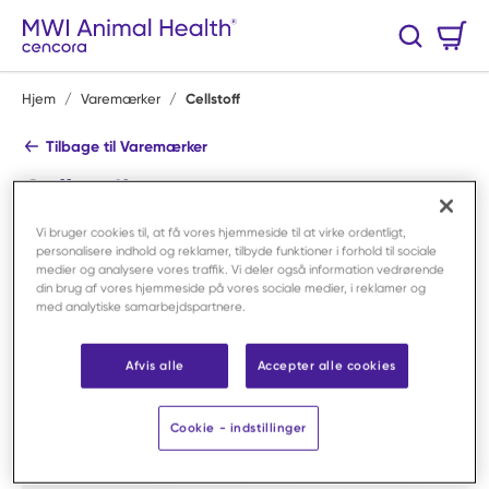
Spring til hovedindhold
Varekurv
Søg
0 Varer
Hjem
/
Varemærker
/
Cellstoff
Tilbage til Varemærker
Cellstoff
Butik alle produkter
Vi bruger cookies til, at få vores hjemmeside til at virke ordentligt,
personalisere indhold og reklamer, tilbyde funktioner i forhold til sociale
Shop By Category
medier og analysere vores traffik. Vi deler også information vedrørende
din brug af vores hjemmeside på vores sociale medier, i reklamer og
med analytiske samarbejdspartnere.
Afvis alle
Accepter alle cookies
Cookie - indstillinger