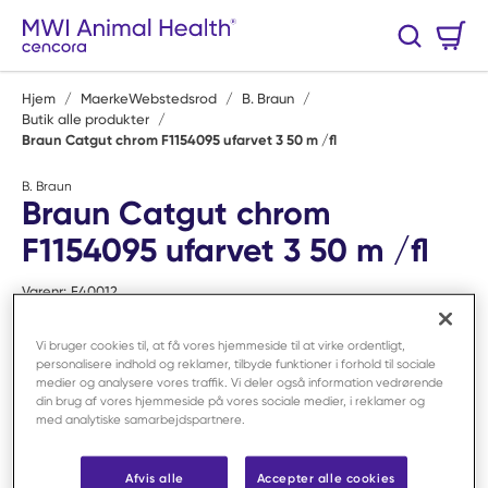
Spring til hovedindhold
Varekurv
Søg
0 Varer
Hjem
/
MaerkeWebstedsrod
/
B. Braun
/
Butik alle produkter
/
Braun Catgut chrom F1154095 ufarvet 3 50 m /fl
B. Braun
Braun Catgut chrom
F1154095 ufarvet 3 50 m /fl
Varenr:
F40012
Vi bruger cookies til, at få vores hjemmeside til at virke ordentligt,
personalisere indhold og reklamer, tilbyde funktioner i forhold til sociale
medier og analysere vores traffik. Vi deler også information vedrørende
din brug af vores hjemmeside på vores sociale medier, i reklamer og
med analytiske samarbejdspartnere.
Afvis alle
Accepter alle cookies