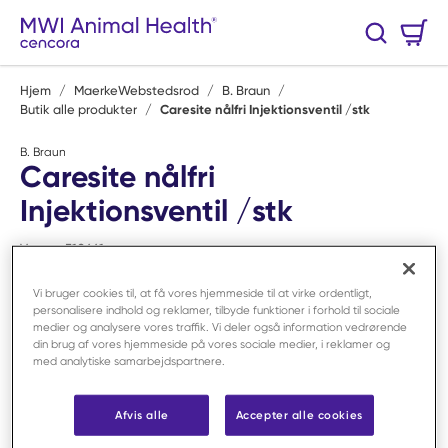
Spring til hovedindhold
Varekurv
Søg
0 Varer
Hjem
/
MaerkeWebstedsrod
/
B. Braun
/
Butik alle produkter
/
Caresite nålfri Injektionsventil /stk
B. Braun
Caresite nålfri
Injektionsventil /stk
Varenr:
F10661
Vi bruger cookies til, at få vores hjemmeside til at virke ordentligt,
personalisere indhold og reklamer, tilbyde funktioner i forhold til sociale
medier og analysere vores traffik. Vi deler også information vedrørende
din brug af vores hjemmeside på vores sociale medier, i reklamer og
med analytiske samarbejdspartnere.
Afvis alle
Accepter alle cookies