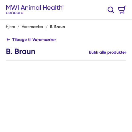
Spring til hovedindhold
Varekurv
Søg
0 Varer
Hjem
/
Varemærker
/
B. Braun
Tilbage til Varemærker
B. Braun
Butik alle produkter